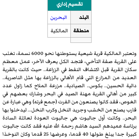
تقسيم إداري
البلد
البحرين
منطقة
المالكية
وتعتبر المالكية قرية شيعية يستوطنها نحو 6000 نسمة، تغلب
على القرية صفة التآخي، فتجد الكل يعرف الآخر، عمل معظم
سكان القرية قبل اكتشاف النفط في الزراعة.. حيث كانت بالقرية
العديد من المزارع التي قام الأهالي بالزراعة بها مثل الناصرية..
دالية الحسين.. بكوس.. الصيادية.. مزرعة الملاح كما زاول عدد
كبير من أهالي القرية مهنة الصيد في البحر وشارك بعضهم في
الغوص، فقد كانوا يصنعون من الفرت (جمع فرته) وهي عبارة عن
قارب يصنع من الخشب وجريد النخل وكرب النخل... ليدخلوا بها
البحر.. وكانت أول جالبوت هي جالبوت العودة لعائلة السادة
برئاسة عميدهم السيد هاشم رحمة الله عليه فقد كانت جالبوت
كبيرة جدا يبلغ طولها 40 قدما، وعرضها 25 قدما وكان النوخذا