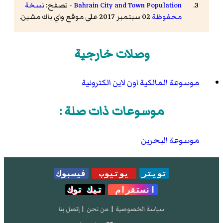
Bahrain City and Town Population
- تصفح:
نسخة
محفوظة
02 سبتمبر 2017 على موقع واي باك مشين.
وصلات خارجية
موسوعة المالكية اون لاين الكترونية
موسوعات ذات صلة :
موسوعة البحرين
تويتر
يوتيوب
فيسبوك
انستقرام
تيك توك
سياسة الخصوصية
|
من نحن
|
إتصل بنا