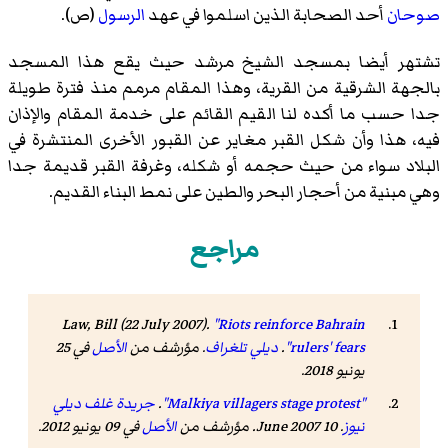
صوحان
أحد الصحابة الذين اسلموا في عهد
الرسول
(ص).
تشتهر أيضا بمسجد الشيخ مرشد حيث يقع هذا المسجد
بالجهة الشرقية من القرية، وهذا المقام مرمم منذ فترة طويلة
جدا حسب ما أكده لنا القيم القائم على خدمة المقام والإذان
فيه، هذا وأن شكل القبر مغاير عن القبور الأخرى المنتشرة في
البلاد سواء من حيث حجمه أو شكله، وغرفة القبر قديمة جدا
وهي مبنية من أحجار البحر والطين على نمط البناء القديم.
مراجع
Law, Bill (22 July 2007).
"Riots reinforce Bahrain
rulers' fears"
.
ديلي تلغراف
. مؤرشف من
الأصل
في 25
يونيو 2018
.
"Malkiya villagers stage protest"
.
جريدة غلف ديلي
نيوز
. 10 June 2007. مؤرشف من
الأصل
في 09 يونيو 2012
.