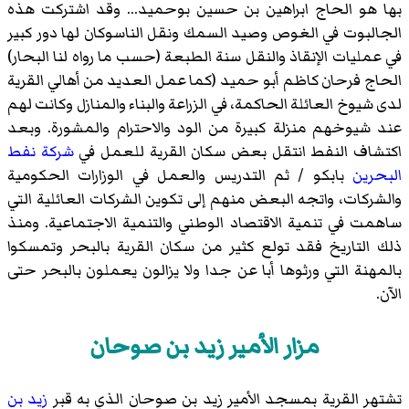
بها هو الحاج ابراهين بن حسين بوحميد... وقد اشتركت هذه
الجالبوت في الغوص وصيد السمك ونقل الناسوكان لها دور كبير
في عمليات الإنقاذ والنقل سنة الطبعة (حسب ما رواه لنا البحار)
الحاج فرحان كاظم أبو حميد (كما عمل العديد من أهالي القرية
لدى شيوخ العائلة الحاكمة، في الزراعة والبناء والمنازل وكانت لهم
عند شيوخهم منزلة كبيرة من الود والاحترام والمشورة. وبعد
اكتشاف النفط انتقل بعض سكان القرية للعمل في
شركة نفط
البحرين
بابكو / ثم التدريس والعمل في الوزارات الحكومية
والشركات، واتجه البعض منهم إلى تكوين الشركات العائلية التي
ساهمت في تنمية الاقتصاد الوطني والتنمية الاجتماعية. ومنذ
ذلك التاريخ فقد تولع كثير من سكان القرية بالبحر وتمسكوا
بالمهنة التي ورثوها أبا عن جدا ولا يزالون يعملون بالبحر حتى
الآن.
مزار الأمير زيد بن صوحان
تشتهر القرية بمسجد الأمير زيد بن صوحان الذي به قبر
زيد بن