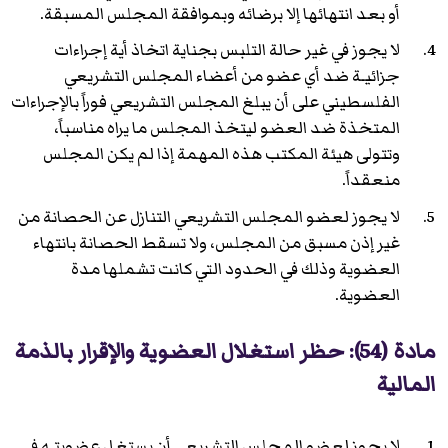
أو بعد انتهائها إلا برضائه وبموافقة المجلس المسبقة.
لا يجوز في غير حالة التلبس بجناية اتخاذ أية إجراءات
جزائيـة ضد أي عضو من أعضاء المجلس التشريعي
الفلسطيني على أن يبلغ المجلس التشريعي فوراً بالإجراءات
المتخذة ضد العضو ليتخذ المجلس ما يراه مناسباً،
وتتولى هيئة المكتب هذه المهمة إذا لم يكن المجلس
منعقداً.
لا يجوز لعضو المجلس التشريعي التنازل عن الحصانة من
غير إذن مسبق من المجلس، ولا تسقط الحصانة بانتهاء
العضوية وذلك في الحدود التي كانت تشملها مدة
العضوية.
مادة (54): حظر استغلال العضوية والإقرار بالذمة
المالية
لا يجوز لعضو المجلس التشريعي أن يستغل عضويتـه في