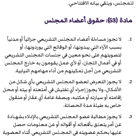
للمجلس، ويلقي بيانه الافتتاحي.
مادة (53): حقوق أعضاء المجلس
لا تجوز مساءلة أعضاء المجلس التشريعي جزائياً أو مدنياً
بسبب الآراء التي يبدونها، أو الوقائع التي يوردونها، أو
لتصويتهم على نحو معين في جلسات المجلس التشريعي
أو في أعمال اللجان، أو لأي عمل يقومون به خارج المجلس
التشريعي من أجل تمكينهم من أداء مهامهم النيابية.
لا يجوز التعرض لعضو المجلس التشريعي بأي شكل من
الأشكال، ولا يجوز إجراء أي تفتيش في أمتعته أو بيته أو محل
إقامته أو سيارته أو مكتبه، وبصفة عامة أي عقار أو منقول
خاص به طيلة مدة الحصانة.
لا يجوز مطالبة عضو المجلس التشريعي بالإدلاء بشهـادة
عن أمر يتعلق بأفعاله أو أقواله أو عن معلومات حصل
عليها بحكم عضويته في المجـلس التشريعي أثناء العضوية