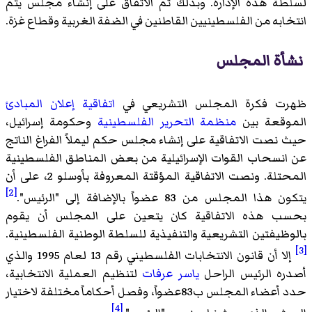
لسلطة هذه الإدارة. وبذلك تم الاتفاق على إنشاء مجلس يتم
انتخابه من الفلسطينيين القاطنين في الضفة الغربية وقطاع غزة.
نشأة المجلس
ظهرت فكرة المجلس التشريعي في
اتفاقية إعلان المبادئ
الموقعة بين
منظمة التحرير الفلسطينية
وحكومة إسرائيل،
حيث نصت الاتفاقية على إنشاء مجلس حكم ليملاً الفراغ الناتج
عن انسحاب القوات الإسرائيلية من بعض المناطق الفلسطينية
المحتلة. ونصت الاتفاقية المؤقتة المعروفة بأوسلو 2، على أن
[2]
يتكون هذا المجلس من 83 عضواً بالإضافة إلى "الرئيس".
بحسب هذه الاتفاقية كان يتعين على المجلس أن يقوم
بالوظيفتين التشريعية والتنفيذية للسلطة الوطنية الفلسطينية.
[3]
إلا أن قانون الانتخابات الفلسطيني رقم 13 لعام 1995 والذي
أصدره الرئيس الراحل
ياسر عرفات
لتنظيم العملية الانتخابية،
حدد أعضاء المجلس ب83عضواً، وفصل أحكاماً مختلفة لاختيار
[4]