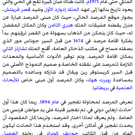
الملكي حتى عام
1971م
. كانت هناك مبان كبيرة تقع في الحي والتي
يعود تاريخ بنائها إلى عهد
الملك إدوارد الأول
وشيد
قصر غرينتش
،
بجوار موقع المرصد الحالي، حيث كان مبنى المرصد عبارة عن
منزل يقطنه عشيقات الملك
هنري الثامن
وكان المكان المفضل
له، حيث كان يتمكن من الذهاب بسهولة من القصر لرؤيتهم. بدأ
بفكرة اقامة مرصد في
1674
من قبل السير
جوناس مور
الذي
بصفته مساح في مكتب الذخائر العامة، أقنع الملك
تشارلز الثاني
بمكان اقامة المرصد. وتم توفير الأدوات الأساسية والمعدات
اللازمة للمرصد على نفقته الخاصة.و صميم النموذج الأصلي من
قبل السير
كريستوفر رين
ويقال قد شاركه وساعده بالتصميم
بمساعدة
روبرت هوك
، وكان المرصد أول مبنى خاص
للأبحاث
العلمية
في
بريطانيا
.
تعرض المرصد لمحاولة تفجير في
عام
1894
. ربما كان هذا أول
'حادث ارهابي دولي في. تم تفجير قنبلة على يد مواطن فرنسي من
العامة . ولم يعرف لماذا اختار المرصد، ولربما كان المقصود أن
يحدث تفجير في أماكن أخرى. وقد استخدم هذا الحادث ليكون
إلهام من قبل الكاتب
جوزيف كونراد
في روايته
العميل