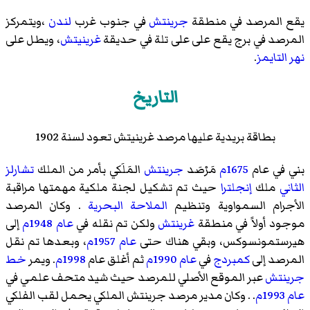
يقع المرصد في منطقة
جرينتش
في جنوب غرب
لندن
،ويتمركز
المرصد في برج يقع على على تلة في حديقة
غرينيتش
، ويطل على
نهر التايمز
.
التاريخ
بطاقة بريدية عليها مرصد غرينيتش تعود لسنة 1902
بني في عام
1675م
مَرْصَد
جرينتش
المَلَكي بأمر من الملك
تشارلز
الثاني
ملك
إنجلترا
حيث تم تشكيل لجنة ملكية مهمتها مراقبة
الأجرام السمواوية وتنظيم
الملاحة البحرية
. وكان المرصد
موجود أولاً في منطقة
غرينتش
ولكن تم نقله في
عام
1948م
إلى
هيرستمونسوكس
، وبقي هناك حتى
عام
1957م
، وبعدها تم نقل
المرصد إلى
كمبردج
في
عام
1990م
ثم أغلق عام
1998م
. ويمر
خط
جرينتش
عبر الموقع الأصلي للمرصد حيث شيد متحف علمي في
عام
1993م
. . وكان مدير مرصد جرينتش الملكي يحمل لقب الفلكي