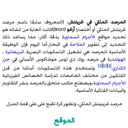
المرصد الملكي في غرينتش
، (المعروف سابقا باسم مرصد
غرينتش الملكي أو أختصارا
أرغو
(RGO))كانت الغاية من انشائه هو
تحديد مواقع
الأجرام السماوية
بدقة أكثر، مما يساعد ذلك
التحديد إلى تطوير
الملاحة
في البحار.أما اليوم فإن الوظيفة
الأساسية للمرصد هي تشغيل التلسكوبات البصرية
البريطانية
ـ
الهولندية
في
مرصد روك دي لوس موشاكوس
الأسباني في
جزر
[3]
[2]
[1]
الكناري
.
وتستخدم هذه التلسكوبات أساسًا من قبل
الفلكيين من مختلف الجامعات لدراسة الخصائص الفيزيائية
للأجرام السماوية
،ويضطلع مكتب ملحق بالمرصد بنشر التقاويم
والبيانات الفلكية الأساسية.
مرصد غرينيتش الملكي، وتظهر كرة تقبع على على قمة المنزل
الموقع