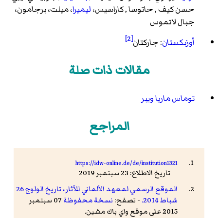
حسن كيف
,
حاتوسا
,
كاراسيس
،
ليميرا
،
ميلت
،
برجامون
،
جبال لاتموس
[2]
أوزبكستان
: جاركتان
مقالات ذات صلة
توماس ماريا ويبر
المراجع
https://idw-online.de/de/institution1321
— تاريخ الاطلاع: 23 سبتمبر 2019
الموقع الرسمي لمعهد الألماني للآثار، تاريخ الولوج 26
شباط 2014.
- تصفح:
نسخة محفوظة
07 سبتمبر
2015 على موقع واي باك مشين.