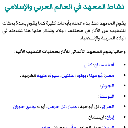
نشاط المعهد في العالم العربي والإسلامي
يقوم المعهد منذ بدء عمله بأبحاث كثيرة كما يقوم بعدة بعثات
للتنقيب عن الآثار في مختلف البلاد ونذكر منها هنا نشاطه في
البلاد العربية والإسلامية.
وحاليا يقوم المعهد الألماني للآثار بعمليات التنقيب الآتية:
أفغانستان
:
كابل
مصر
:
أبو مينا
،
بوتو
،
الفنتين
،
سيوة
،
طيبة
الغربية .
الجزائر
:
البوسنة
:
العراق
:
تل أبوحبة
،
صبار
،تل حرمل
،
أروك
،وادي حوران
إيران
:
اريسمان
اليمن
:
جبل العاود
،
مأرب
،بعران
,
صابر