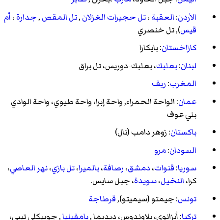
الأردن
:
العقبة
،
تل حجيرات الغزلان
,
تل المقص
,
جدارة
،
أم
قيس
),
تل خنصري
كازاخستان
:
بايكارا
لبنان
:
بعلبك
،
بعلبك-دوريس
،
تل براق
المغرب
:
ريف
عمان
:
الواحة الحمراء
,
واحة إبرا
،
واحة طيوي
،
واحة الوادي
بني عوف
باكستان
:
زوهر دامب
(نال)
السودان
:
مرو
سوريا
:
قنوات
،
دمشق
،
رصافة
،
بالميرا
،
تل بازي
،
نهر العاصي
،
كرا
،
النخيل
،
سويدة
،
جبل سايس
.
تونس
:
جيمتو
(
سيميتو
),
قرطاجة
تركيا
:
أيزانوي
،
بلاوندوس
،
ديديما
,
بامفيليا
,
جوبيكلي تيبي
،