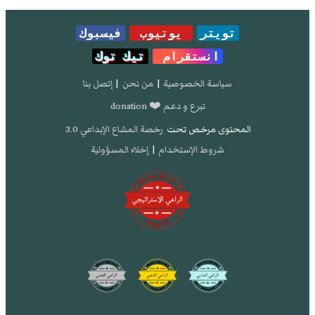
واي باك مشين.
تويتر
يوتيوب
فيسبوك
[1]
- تصفح:
نسخة محفوظة
10 أبريل 2019 على
موقع واي باك مشين.
انستقرام
تيك توك
سياسة الخصوصية
|
من نحن
|
إتصل بنا
تبرع و دعم ❤️ donation
المحتوى مرخص تحت
رخصة المشاع الإبداعي 3.0
شروط الإستخدام
|
إخلاء المسؤولية