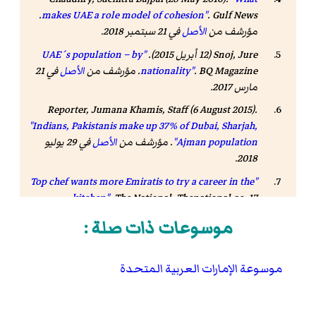
.
makes UAE a role model of cohesion"
.
Gulf News
مؤرشف من
الأصل
في 21 سبتمبر 2018
.
Snoj, Jure (12 أبريل 2015).
"UAE´s population – by
BQ Magazine
.
nationality"
. مؤرشف من
الأصل
في 21
مارس 2017
.
Reporter, Jumana Khamis, Staff (6 August 2015).
"Indians, Pakistanis make up 37% of Dubai, Sharjah,
Ajman population"
. مؤرشف من
الأصل
في 29 يوليو
2018.
"Top chef wants more Emiratis to try a career in the
kitchen"
.
The National
. Thenational.ae. 17
November 2013. مؤرشف من
الأصل
في 13 أكتوبر 2016
.
موسوعات ذات صلة :
"Yahoo"
Yahoo
.
. مؤرشف من
الأصل
في 29 يوليو 2014.
"ilovetheuae.com"
ilovetheuae.com
.
. مؤرشف من
موسوعة الإمارات العربية المتحدة
الأصل
في 26 فبراير 2013
.
The missing pillar in Thai-Gulf ties | GulfNews.com
- تصفح:
نسخة محفوظة
04 يناير 2014 على موقع