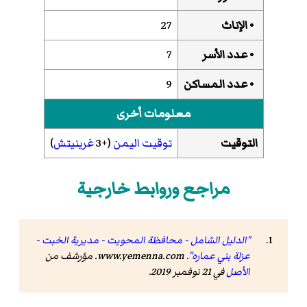
• الإناث
27
• عدد الأسر
7
• عدد المساكن
9
معلومات أخرى
التوقيت
توقيت اليمن
(+3
غرينيتش
)
مراجع وروابط خارجية
"الدليل الشامل - محافظة المحويت - مديرية الخبت -
عزلة بني عماره"
.
www.yemenna.com
. مؤرشف من
الأصل
في 21 نوفمبر 2019
.