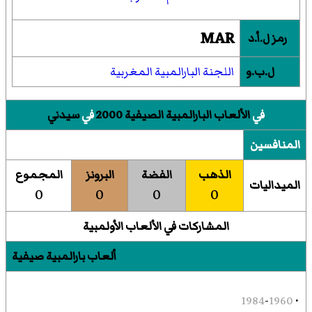
MAR
رمز ل.أ.د
ل.ب.و
اللجنة البارالمبية المغربية
في
الألعاب البارالمبية الصيفية 2000
في
سيدني
المنافسين
الذهب
الفضة
البرونز
المجموع
الميداليات
0
0
0
0
المشاركات في الألعاب الأولمبية
ألعاب بارالمبية صيفية
1984
-
1960
·