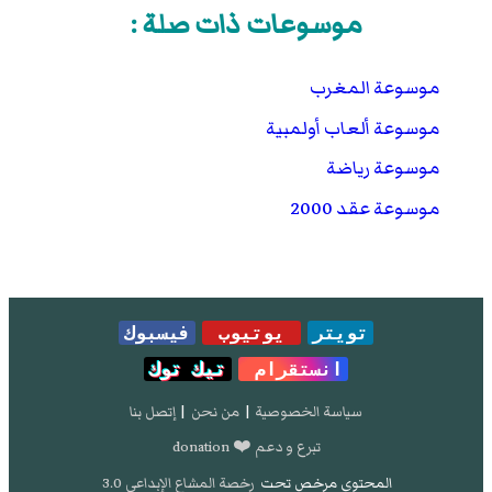
موسوعات ذات صلة :
موسوعة المغرب
موسوعة ألعاب أولمبية
موسوعة رياضة
موسوعة عقد 2000
تويتر
يوتيوب
فيسبوك
انستقرام
تيك توك
سياسة الخصوصية
|
من نحن
|
إتصل بنا
تبرع و دعم ❤️ donation
المحتوى مرخص تحت
رخصة المشاع الإبداعي 3.0