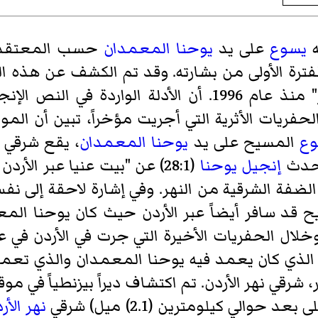
ه
يسوع
على يد
يوحنا المعمدان
حسب المعتقدات
ترة الأولى من بشارته. وقد تم الكشف عن هذه الم
التي تمت على امتداد "وادي الخرار" منذ عام 1996. أن الأ
ريات الأثرية التي أجريت مؤخراً، تبين أن المو
ع
المسيح على يد
يوحنا المعمدان
، يقع شرقي
تحدث
إنجيل يوحنا
(28:1) عن "بيت عنيا عبر ال
لى الضفة الشرقية من النهر. وفي إشارة لاحقة إلى 
 أن يسوع المسيح قد سافر أيضاً عبر الأردن حيث كان يوح
ع الذي كان يعمد فيه يوحنا المعمدان والذي تعم
 شرقي نهر الأردن. تم اكتشاف ديراً بيزنطياً في موق
والي كيلومترين (2.1) ميل) شرقي
نهر الأر