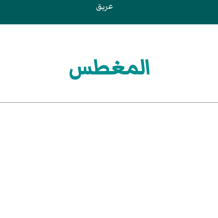
عريق
المغطس