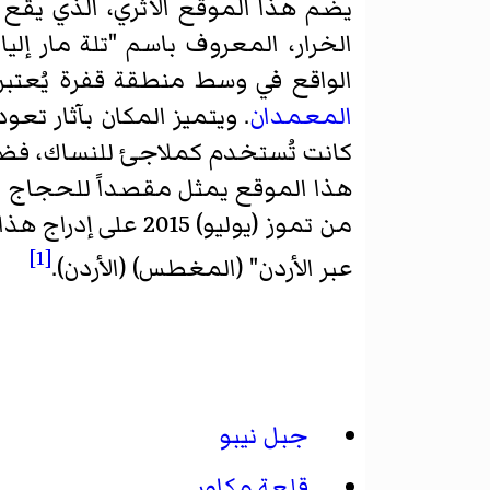
يضم هذا الموقع الأثري، الذي يقع
الخرار، المعروف باسم "تلة مار إلي
الواقع في وسط منطقة قفرة يُعتبر
المعمدان
. ويتميز المكان بآثار تعو
كانت تُستخدم كملاجئ للنساك، فضلاً
هذا الموقع يمثل مقصداً للحجاج 
من تموز (يوليو) 2015 على إدراج هذا الموقع الثقافي على
[1]
عبر الأردن" (المغطس) (الأردن).
جبل نيبو
قلعة مكاور