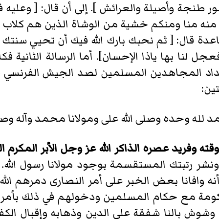
غور طنجة وأصيلة والعرائش ]. إلى أن قال: [ وعليه
بد منه منا ومنكم خشية من الوشاة الذين هم كلاب
عدة قال: [ ثم نحبك بارك الله فيك أن تحيي سنتك 
 لنا بها ياذا الإحسان]. أما الرسالة الثانية 
عداد المجاهدين المسلمين لصد الجيش الفرنسي ق
ين:
د لله وحده وصلى الله على ومولانا محمد وآله وص
وقته وفريد عصره الذاكر الله عز وجل الأبر المكر
نشر رتبتك المستقسمة بوجود مولانا رسول الله. ا
أنه وافانا بعض الخبر على أمر النصارى دمرهم الله 
 مع حكام المسلمين ودخولهم في ذلك بأمر نصره ا
وش بالنا شفقة على الدين وذهابه وإقبال الكفر