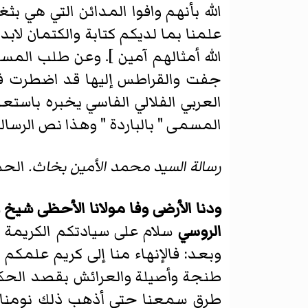
الله بأنهم وافوا المدائن التي هي بث
علمنا بما لديكم كتابة والكتمان لا
الله أمثالهم آمين ]. وعن طلب المسا
جفت والقراطس إليها قد اضطرت فعجل
العربي الفلالي الفاسي يخبره باست
المسمى " بالباردة " وهذا نص الرسالت
رسالة السيد محمد الأمين بخاث.
الحم
ودنا الأرضى وفا مولانا الأحظى شيخ 
الروسي
سلام على سيادتكم الكريمة و
وبعد: فالإنهاء منا إلى كريم علمكم 
طنجة وأصيلة والعرائش بقصد الحكومة
طرق سمعنا حتى أذهب ذلك نومنا وش