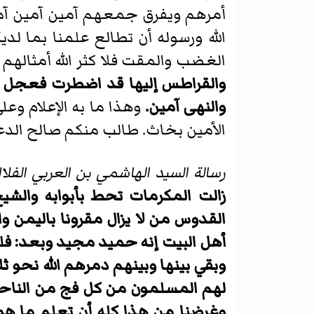
أمرهم ويفرق جمعهم آمين آمين آمي
الله ورسوله أن تطالع علمنا بما لد
الغضب والمقت فلا كثر الله أمثالهم 
والقراطس إليها قد اضطرت فعجل لنا 
والنهى آمين.
الأمين بخاث. طالب منكم صالح الدعا
رسالة السيد الهاشمي بن العربي الفلا
زالت المكرمات تحط بأبوابه والشي
القدوس من لا يزال مقرونا باليمن وا
أهل البيت إنه حميد مجيد وبعد: فليك
وبقي بينها وبينهم دمرهم الله نحو ثل
لهم المسلمون من كل فج من الناحية 
وغرضنا من هذا كله أن تعلم ما هو 