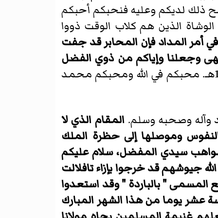
ح ذلك لديكم وعليه فنحبكم أحبكم
 الوشاة الذين هم كلاب الوقت ذووا
في أمر المداد فإن المحابر قد جفت
منتهى وجعلنا وإياكم من ذوي الفضل
وهذا ما به الإعلام وعلى محبة الله سبحانه والسلام. في 24 شوال عام 1324هـ. محبكم في الله ومحبكم محمد
 وآله وصحبه وسلم.
المقام الذي لا
 النفوس وموصلها إلى حظرة الملك
لمواهب سيدي المفضل، سلام عليكم
لله جيوشهم قد خرجوا بإزاء تافلالت
ضع المسمى " بالباردة " وقد استعدوا
سة عشر يوما من هذا الشهر المبارك
علهم غنيمة المسلمين بجاه مولانا