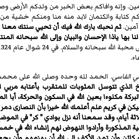
ن. وإنه وافاكم بعض الخبر من ولدكم الأرضى وص
يكم كتابة والكتمان لابد منه منا ومنكم خشية من
آمين.
ثم نحبك بارك الله فيك أن تحيي سنتك معنا 
بها ياذا الإحسان والبيان وإلى الله سبحانه ال
ء.
لي الفاسي.
الحمد لله وحده وصلى الله على محمد
خ الذي تتوسل المثوبات للمتقرب بأعتابه مربي
لبركة مكلوءا بعين الله في السكون والحركة،
أبا ا
ن في كريم علم أعلمك الله خيرا بأن النصارى دمر ا
اثة أيام، وقد سمعنا أنه نزل بوادي " كر" في المو
المذكورة وأرادوا النهوض لهم إنشاء الله في خم
كائن وأن تمد الأكف إلى الله أن يهزمهم وأن يج