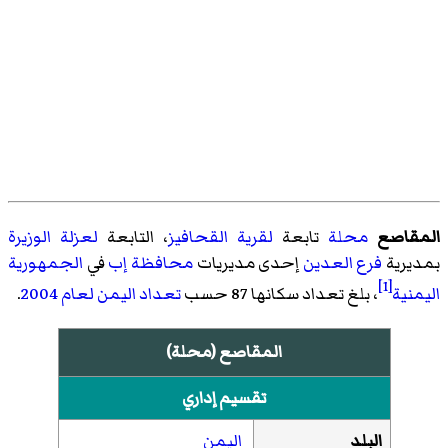
المقاصع
محلة
تابعة
لقرية القحافيز
، التابعة
لعزلة الوزيرة
بمديرية
فرع العدين
إحدى مديريات
محافظة إب
في
الجمهورية
[1]
اليمنية
، بلغ تعداد سكانها 87 حسب
تعداد اليمن لعام 2004
.
المقاصع (محلة)
تقسيم إداري
البلد
اليمن