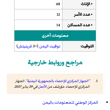
• الإناث
48
• عدد الأسر
12
• عدد المساكن
14
معلومات أخرى
التوقيت
توقيت اليمن
(+3
غرينيتش
)
مراجع وروابط خارجية
"الجهاز المركزي للإحصاء بالجمهورية اليمنية"
. الجهاز
المركزي للإحصاء. مؤرشف من
الأصل
في 29 يناير 2017
.
المركز الوطني للمعلومات باليمن