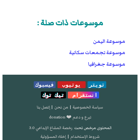
موسوعات ذات صلة :
موسوعة اليمن
موسوعة تجمعات سكانية
موسوعة جغرافيا
تويتر
يوتيوب
فيسبوك
انستقرام
تيك توك
سياسة الخصوصية
|
من نحن
|
إتصل بنا
تبرع و دعم ❤️ donation
المحتوى مرخص تحت
رخصة المشاع الإبداعي 3.0
شروط الإستخدام
|
إخلاء المسؤولية