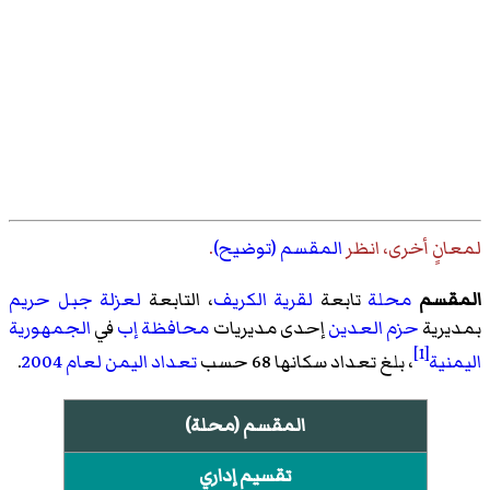
لمعانٍ أخرى، انظر
المقسم (توضيح)
.
المقسم
محلة
تابعة
لقرية الكريف
، التابعة
لعزلة جبل حريم
بمديرية
حزم العدين
إحدى مديريات
محافظة إب
في
الجمهورية
[1]
اليمنية
، بلغ تعداد سكانها 68 حسب
تعداد اليمن لعام 2004
.
المقسم (محلة)
تقسيم إداري