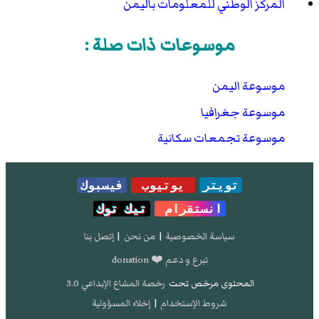
المركز الوطني للمعلومات باليمن
موسوعات ذات صلة :
موسوعة اليمن
موسوعة جغرافيا
موسوعة تجمعات سكانية
تويتر
يوتيوب
فيسبوك
انستقرام
تيك توك
سياسة الخصوصية
|
من نحن
|
إتصل بنا
تبرع و دعم ❤️ donation
المحتوى مرخص تحت
رخصة المشاع الإبداعي 3.0
شروط الإستخدام
|
إخلاء المسؤولية