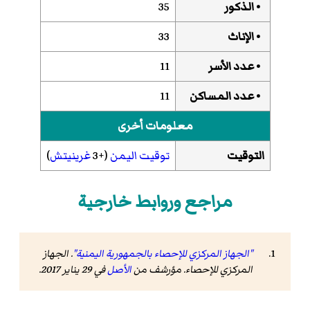
• الذكور
35
• الإناث
33
• عدد الأسر
11
• عدد المساكن
11
معلومات أخرى
التوقيت
توقيت اليمن
(+3
غرينيتش
)
مراجع وروابط خارجية
"الجهاز المركزي للإحصاء بالجمهورية اليمنية"
. الجهاز
المركزي للإحصاء. مؤرشف من
الأصل
في 29 يناير 2017
.