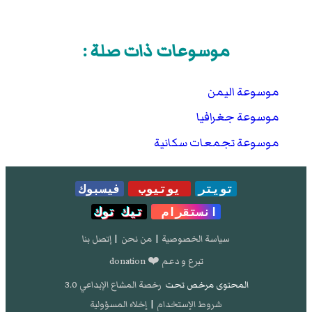
موسوعات ذات صلة :
موسوعة اليمن
موسوعة جغرافيا
موسوعة تجمعات سكانية
تويتر
يوتيوب
فيسبوك
انستقرام
تيك توك
سياسة الخصوصية
|
من نحن
|
إتصل بنا
تبرع و دعم ❤️ donation
المحتوى مرخص تحت
رخصة المشاع الإبداعي 3.0
شروط الإستخدام
|
إخلاء المسؤولية