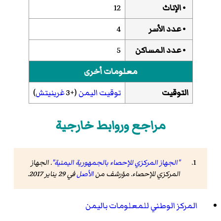
• الإناث
12
• عدد الأسر
4
• عدد المساكن
5
معلومات أخرى
التوقيت
توقيت اليمن
(+3
غرينيتش
)
مراجع وروابط خارجية
"الجهاز المركزي للإحصاء بالجمهورية اليمنية"
. الجهاز
المركزي للإحصاء. مؤرشف من
الأصل
في 29 يناير 2017
.
المركز الوطني للمعلومات باليمن