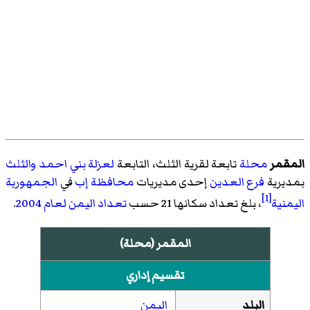
المقمر
محلة
تابعة
لقرية الثلث
، التابعة
لعزلة بني احمد والثلث
بمديرية
فرع العدين
إحدى مديريات
محافظة إب
في
الجمهورية
[1]
اليمنية
، بلغ تعداد سكانها 21 حسب
تعداد اليمن لعام 2004
.
المقمر (محلة)
تقسيم إداري
البلد
اليمن