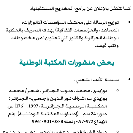
كما تتكفل بالإعلان عن برامج المشاريع المستقبلية.
توزيع الرسالة على مختلف المؤسسات (كالوزارات،
المعاهد، والمؤسسات الثقافية) بهدف التعريف بالمكتبة
الوطنية الجزائرية والكنوز التي تحتويها من مخطوطات
وكتب قيمة.
بعض منشورات المكتبة الوطنية
سلسلة الأدب الشعبي :
بوزيدي، محمد : صـوت الـجـزائـر : شـعـر/ محمـد
بوزيدي،…؛ إشـراف نـور الـديـن راجـعـي.- الـجـزائـر :
المكـتـبــة الـوطـنـيـة الـجـزائـريــة، 1997.- [176] ص. :
صور؛ 24 سم.- (إصدارات المكـتـبـة الـوطـنـيـة). رقم
الإيداع 972-97.- ردمك 8-08-901-9961
ديوان الشيخ قدور بن عشور الزرهوني : شـعـر مـن نـوع