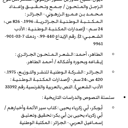
الـزجـل والمـلحـون / جـمـع وتـحـقــيــق وإعــداد
مـحـمـد بـن عـمـرو الـزرهـوني.- الجـزائـر :
الـمـكــتــبـة الـوطـنـيـة الـجـزائـريــة، 1996.- 826 ص.؛
24 سـم.- (إصدارات المكـتـبـة الـوطـنـيـة : الأدب
الشـعـبـي؛ 2). رقم الإيداع 440-99.- ردمك 7-03-901-
9961
الطاهر، أحمد: الـشعـر الـمـلحـون الجـزائـري :
إيـقـاعه وبحوره وأشكاله / أحمد الطاهر.
الـجـزائـر : الشـركـة الـوطنيـة للنشـر والتـوزيـع، 1975.-
420 ص.؛24 سم.- (إصدارات المكـتـبـة الـوطـنـيـة :
الأدب الشعبي). النص بالعربية والفرنسية.رقم 33392
سلسلة النصوص والدراسات التاريخية :
أبوبكر، أبي زكرياء يحيى : كتاب سير الأئمة وأخبارهم /
أبي زكرياء يحيى بن أبي بكر؛ تحقيق وتعليـق
إسمـاعيل العربي.- الجزائر : المكتبة الوطنية