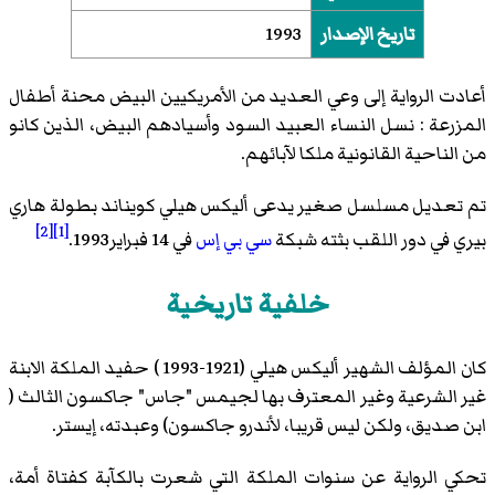
تاريخ الإصدار
1993
أعادت الرواية إلى وعي العديد من الأمريكيين البيض محنة أطفال
المزرعة : نسل النساء العبيد السود وأسيادهم البيض، الذين كانو
من الناحية القانونية ملكا لآبائهم.
تم تعديل مسلسل صغير يدعى أليكس هيلي كويناند بطولة هاري
[2]
[1]
بيري في دور اللقب بثته شبكة
سي بي إس
في 14 فبراير1993.
خلفية تاريخية
كان المؤلف الشهير أليكس هيلي (1921-1993 ) حفيد الملكة الابنة
غير الشرعية وغير المعترف بها لجيمس "جاس" جاكسون الثالث (
ابن صديق، ولكن ليس قريبا، لأندرو جاكسون) وعبدته، إيستر.
تحكي الرواية عن سنوات الملكة التي شعرت بالكآبة كفتاة أمة،