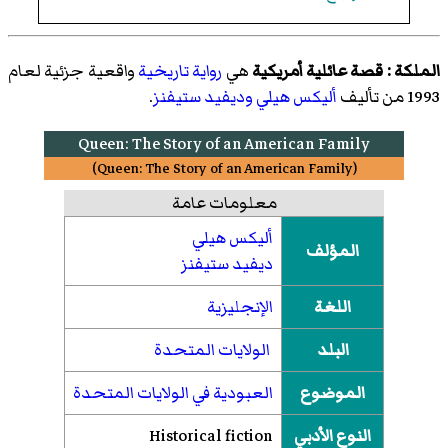
الملكة : قصة عائلية أمريكية
هي
رواية تاريخية
واقعية جزئية لعام
1993 من تأليف
أليكس هيلي
وديفيد ستيفنز
.
Queen: The Story of an American Family
(
Queen: The Story of an American Family
)‏
معلومات عامة
أليكس هيلي
المؤلف
ديفيد ستيفنز
اللغة
الإنجليزية
البلد
الولايات المتحدة
الموضوع
العبودية في الولايات المتحدة
النوع الأدبي
Historical fiction