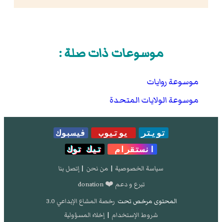
موسوعات ذات صلة :
موسوعة روايات
موسوعة الولايات المتحدة
تويتر
يوتيوب
فيسبوك
انستقرام
تيك توك
سياسة الخصوصية
|
من نحن
|
إتصل بنا
تبرع و دعم ❤️ donation
المحتوى مرخص تحت
رخصة المشاع الإبداعي 3.0
شروط الإستخدام
|
إخلاء المسؤولية