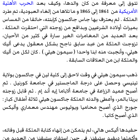
تتوق إلى معرفة من كان والدها، وكيف بعد
الحرب الأهلية
الأمريكية
من 1861 إلى 1865 و ما تلاها من إلغاء العبودية، تم طرد
الملكة . لم يعترف بها جاس جاكسون كإبنته، خائفا من المساس
بميراث أولاده الشرعيين وبدافع من زوجته التي احتقرت الملكة .
بعد العديد من المغامرات الغير سارة في كثير من الأحيان،
تزوجت الملكة من عبد سابق ناجح بشكل معقول يدعى أليك
هيلي، وأنجبت منه ابنا واحدا ( سيمون هيلي ) . كان لكل من أليك
والملكة ابن من العلاقات السابقة .
ذهب سيمون هيلي في وقت لاحق إلى كلية لين في جاكسون بولاية
تينيسي وحصل على درجة الماجستير في جامعة كورنيل . ثم
أصبح عميد الزراعة في جامعة ألاباما إيه أند إم . ثم قابل زوجته
بريثا بالمر، وأعطى والدته الملكة جاكسون هيلي ثلاثة أطفال كبار :
جورج الذي أصبح محاميا ويوليوس مهندس معماري وأليكس
الذي أصبح كاتبا .
حفيدها أليكس هالي، لم يتمكن من إنهاء كتابة الملكة قبل وفاته،
وأكملها ديفيد ستيفنز. في حين استفاد ستيفنز من العديد من