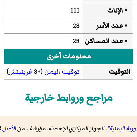
• الإناث
111
• عدد الأسر
28
• عدد المساكن
28
معلومات أخرى
التوقيت
توقيت اليمن
(+3
غرينيتش
)
مراجع وروابط خارجية
رية اليمنية"
. الجهاز المركزي للإحصاء. مؤرشف من
الأصل
في 9