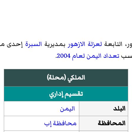
ور
، التابعة
لعزلة الازهور
بمديرية
السبرة
إحدى مد
تعداد اليمن لعام 2004
.
الملكي (محلة)
تقسيم إداري
البلد
اليمن
المحافظة
محافظة إب