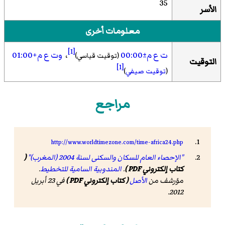
35
الأسر
معلومات أخرى
[1]
ت ع م±00:00
،
وت ع م+01:00
(توقيت قياسي)
التوقيت
[1]
(
توقيت صيفي
)
مراجع
http://www.worldtimezone.com/time-africa24.php
"الإحصاء العام للسكان والسكنى لسنة 2004 (المغرب)"
(
كتاب إلكتروني PDF )
.
المندوبية السامية للتخطيط
.
مؤرشف من
الأصل
( كتاب إلكتروني PDF )
في 23 أبريل
2012.