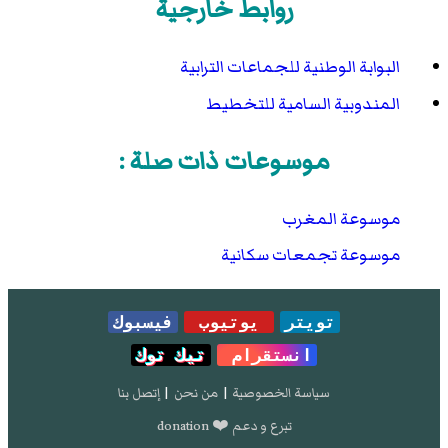
روابط خارجية
البوابة الوطنية للجماعات الترابية
المندوبية السامية للتخطيط
موسوعات ذات صلة :
موسوعة المغرب
موسوعة تجمعات سكانية
تويتر
يوتيوب
فيسبوك
انستقرام
تيك توك
سياسة الخصوصية
|
من نحن
|
إتصل بنا
تبرع و دعم ❤️ donation