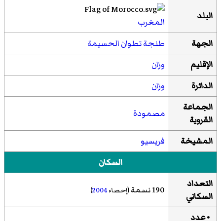
البلد
المغرب
الجهة
طنجة تطوان الحسيمة
الإقليم
وزان
الدائرة
وزان
الجماعة
مصمودة
القروية
المشيخة
فريسيو
السكان
التعداد
190 نسمة
(إحصاء
2004
)
السكاني
• عدد