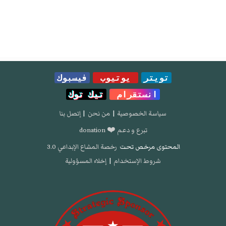
تويتر
يوتيوب
فيسبوك
انستقرام
تيك توك
سياسة الخصوصية
|
من نحن
|
إتصل بنا
تبرع و دعم ❤️ donation
المحتوى مرخص تحت
رخصة المشاع الإبداعي 3.0
شروط الإستخدام
|
إخلاء المسؤولية