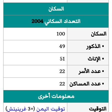
السكان
التعداد السكاني
2004
السكان
100
• الذكور
49
• الإناث
51
• عدد الأسر
22
• عدد المساكن
22
معلومات أخرى
التوقيت
توقيت اليمن
(+3
غرينيتش
)