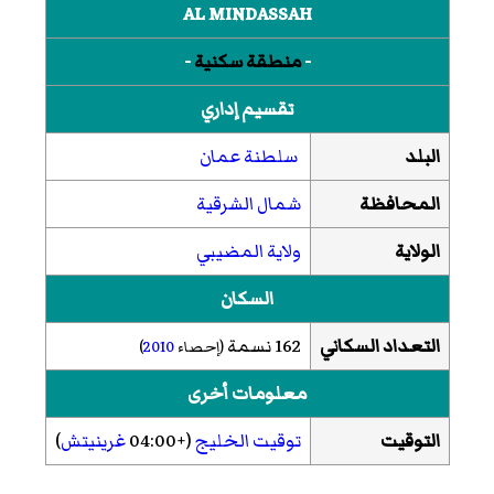
AL MINDASSAH
-
منطقة سكنية
-
تقسيم إداري
البلد
سلطنة عمان
المحافظة
شمال الشرقية
الولاية
ولاية المضيبي
السكان
التعداد السكاني
162 نسمة
(إحصاء
2010
)
معلومات أخرى
التوقيت
توقيت الخليج
(+04:00
غرينيتش
)