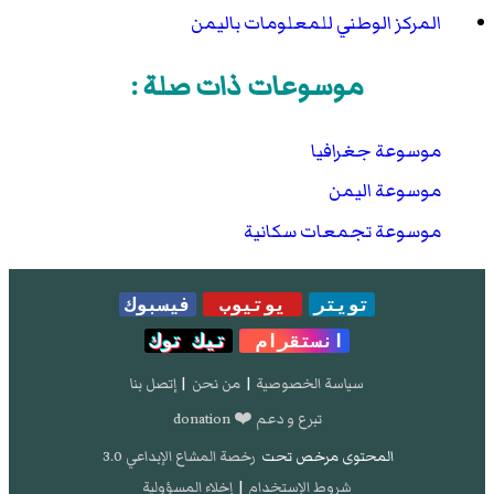
المركز الوطني للمعلومات باليمن
موسوعات ذات صلة :
موسوعة جغرافيا
موسوعة اليمن
موسوعة تجمعات سكانية
تويتر
يوتيوب
فيسبوك
انستقرام
تيك توك
سياسة الخصوصية
|
من نحن
|
إتصل بنا
تبرع و دعم ❤️ donation
المحتوى مرخص تحت
رخصة المشاع الإبداعي 3.0
شروط الإستخدام
|
إخلاء المسؤولية