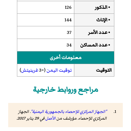
• الذكور
126
• الإناث
144
• عدد الأسر
37
• عدد المساكن
34
معلومات أخرى
التوقيت
توقيت اليمن
(+3
غرينيتش
)
مراجع وروابط خارجية
"الجهاز المركزي للإحصاء بالجمهورية اليمنية"
. الجهاز
المركزي للإحصاء. مؤرشف من
الأصل
في 29 يناير 2017
.