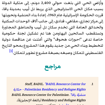
وأراضي الحي التي بلغت حوالي 2,400 دونم، إلى ملكية الدولة
بسبب مكان الحي الاستراتيجي الذي يربط تل أبيب بمدينة يافا،
قررت الحكومة الإسرائيلية عام 1963، إعادة بناء المنشية وتحويلها
إلى مركز تجاري، مقاهي، فنادق، إلى جانب آلاف الوحدات السكنية
والحدائق العامة التي تخدم سكان تل أبيب والمناطق المجاورة
وتستقطب السائحين اليهاومن هنا تم تشكيل لجنة حكومية
خاصة تدعى "احوزات هحوف" والتي أعلنت عن مناقصة دولية
لتخطيط وبناء الحي من جديد.يقوم هذا المشروع بمحو التاريخ
[1]
الفلسطيني للمكان وصبغه بصبغة مشروع تطوير للمكان.
مراجع
Staff, BADIL.
"BADIL Resource Center for
Palestinian Residency and Refugee Rights - حكاية
منشيّة يافا"
.
BADIL Resource Center for Palestinian
Residency and Refugee Rights
(باللغة الإنجليزية).