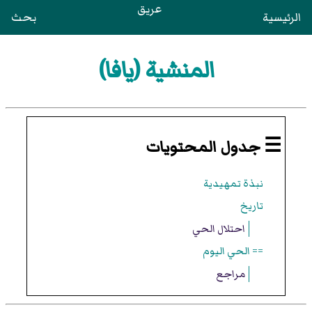
عريق
الرئيسية
بحث
المنشية (يافا)
☰ جدول المحتويات
نبذة تمهيدية
تاريخ
احتلال الحي
== الحي اليوم
مراجع