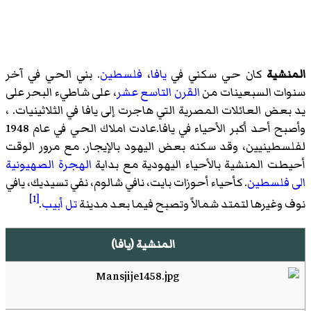
المنشية
كان حي سكني في
يافا
،
فلسطين
. بني الحي في آخر
سنوات السبعينات من
القرن التاسع عشر
، على شاطيء البحر على
يد بعض العائلات المصرية التي هاجرت إلى يافا في الثلاثينيات. ،
وأصبح أحد أكبر الأحياء في يافا.عادت املاك الحي في عام 1948
لفلسطينيين، وقد سكنه بعض اليهود بالإيجار. مع مرور الوقت
أحيطت المنشية بالأحياء اليهودية مع بداية
الهجرة الصهيونية
الى فلسطين
. كأحياء أحوزات بايت، نافي شالوم، نفي تسيديك، يافي
[1]
نوف وغيرها لتمتد شمالاً وتصبح فيما بعد مدينة
تل أبيب
.
المنشية (يافا)