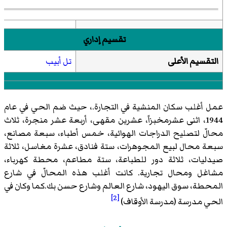
تقسيم إداري
التقسيم الأعلى
تل أبيب
عمل أغلب سكان المنشية في التجارة.، حيث ضم الحي في عام
1944، اثنى عشرمخبزاً، عشرين مقهى، أربعة عشر منجرة، ثلاث
محالّ لتصليح الدراجات الهوائية، خمس أطباء، سبعة مصانع،
سبعة محال لبيع المجوهرات، ستة فنادق، عشرة مغاسل، ثلاثة
صيدليات، ثلاثة دور للطباعة، ستة مطاعم، محطة كهرباء،
مشاغل ومحال تجارية. كانت أغلب هذه المحالّ في شارع
المحطة، سوق اليهود، شارع العالم وشارع حسن بك.كما وكان في
[2]
الحي مدرسة (مدرسة الأوقاف)