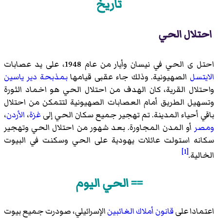
تاريخ
احتلال الحي
احتل ى الحي في نيسان وأيار من عام 1948، على يد عصابات
الايتسل
الصهيونية. وذلك جاء عقبى قيامها
بمذبحة دير ياسين
واحتلال القرية، كان الهدف من احتلال الحي هو اخماد الثورة
وتسهيل الطريق أمام العصابات الصهيونية لتتمكن من احتلال
باقي أحياء المدينة. تم تهجير جميع سكان الحي إلى
غزة
،
الأردن
،
ومصر
أو المدن المجاورة. بعد شهور من احتلال الحي وتهجير
سكانه استولت عائلات يهودية على الحي وسكنت في البيوت
[1]
الخالية.
== الحي اليوم
اعتمادا على
قانون أملاك الغائبين
الإسرائيلي، صودرت جميع بيوت