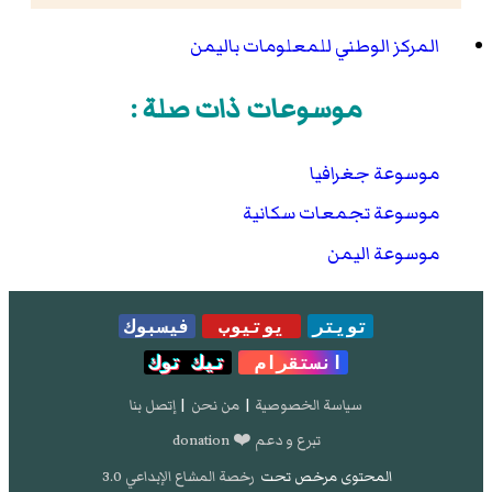
المركز الوطني للمعلومات باليمن
موسوعات ذات صلة :
موسوعة جغرافيا
موسوعة تجمعات سكانية
موسوعة اليمن
تويتر
يوتيوب
فيسبوك
انستقرام
تيك توك
سياسة الخصوصية
|
من نحن
|
إتصل بنا
تبرع و دعم ❤️ donation
المحتوى مرخص تحت
رخصة المشاع الإبداعي 3.0