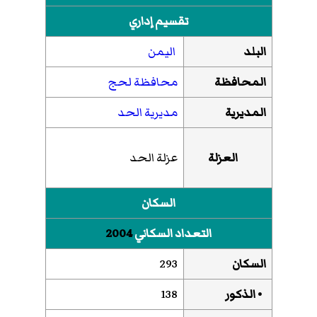
تقسيم إداري
البلد
اليمن
المحافظة
محافظة لحج
المديرية
مديرية الحد
العزلة
عزلة الحد
السكان
التعداد السكاني
2004
السكان
293
• الذكور
138