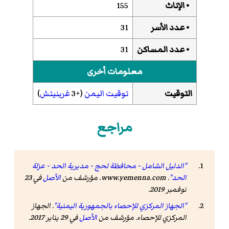
• الإناث
155
• عدد الأسر
31
• عدد المساكن
31
معلومات أخرى
التوقيت
توقيت اليمن
(+3
غرينيتش
)
مراجع
"الدليل الشامل - محافظة لحج - مديرية الحد - عزلة
الحد"
.
www.yemenna.com
. مؤرشف من
الأصل
في 23
نوفمبر 2019
.
"الجهاز المركزي للإحصاء بالجمهورية اليمنية"
. الجهاز
المركزي للإحصاء. مؤرشف من
الأصل
في 29 يناير 2017
.