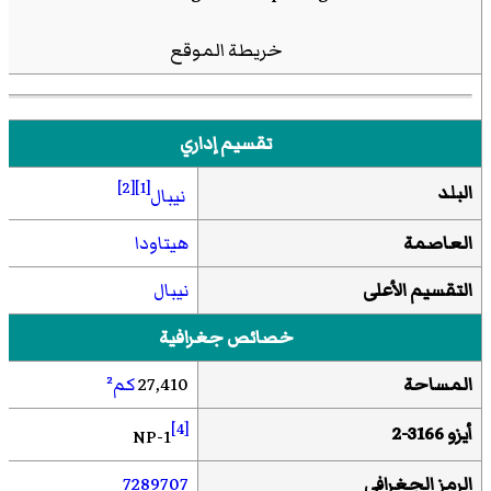
خريطة الموقع
تقسيم إداري
[2]
[1]
البلد
نيبال
العاصمة
هيتاودا
التقسيم الأعلى
نيبال
خصائص جغرافية
المساحة
27,410
كم²
[4]
أيزو 3166-2
NP-1
الرمز الجغرافي
7289707