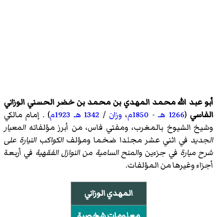
أبو عبد الله محمد المهدي بن محمد بن خضر الحسني الوزاني
الفاسي
(
1266 هـ
-
1850م
،
وزان
/
1342 هـ
1923م
) . إمام مالكي
وشيخ الشيوخ بالمغرب، ومفتي فاس، من أبرز مؤلفاته
المعيار
الجديد
في اثني عشر مجلدا ضخما ومؤلف
الكواكب النيارة على
شرح ميارة
في جزءين و
المنح السامية من النوازل الفقهية
في أربعة
أجزاء وغيرها من المؤلفات.
المهدي الوزاني
معلومات شخصية