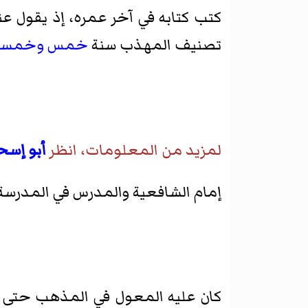
كتب كتابه في آخر عمره، إذ يقول عن
تصنيف المهذب سنة
خمس وخمسين 
لمزيد من المعلومات، انظر
أبو إسح
إمام الشافعية والمدرس في المدرسة 
كان عليه المعول في المذهب حتى ال