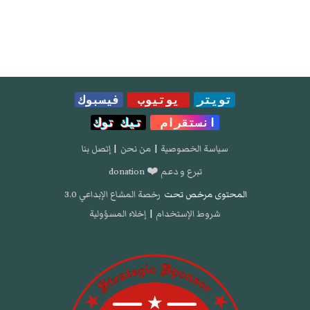
تويتر
يوتيوب
فيسبوك
انستقرام
تيك توك
سياسة الخصوصية
|
من نحن
|
إتصل بنا
تبرع و دعم ❤️ donation
المحتوى مرخص تحت
رخصة المشاع الإبداعي 3.0
شروط الإستخدام
|
إخلاء المسؤولية