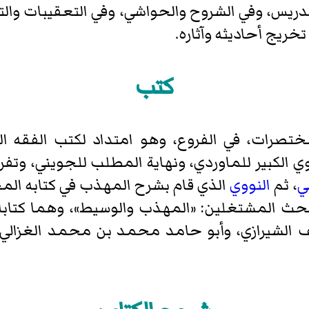
دريس، وفي الشروح والحواشي، وفي التعقيبات والت
خريج أحاديثه وآثاره.
كتب
تصرات، في الفروع، وهو امتداد لكتب الفقه ا
ي الكبير للماوردي، ونهاية المطلب للجويني، وت
ي
، ثم
النووي
الذي قام بشرح المهذب في كتابه الم
بحث المشتغلين: «المهذب والوسيط»، وهما كتابا
 الشيرازي، وأبو حامد محمد بن محمد الغزالي ر