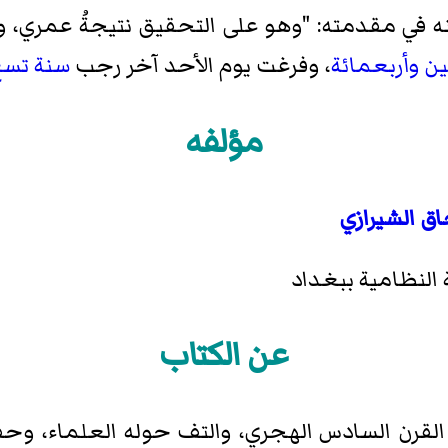
ه في مقدمته: "وهو على التحقيق نتيجةُ عمري، وث
وأربعمائة
، وفرغت يوم الأحد آخر رجب
سنة تسع
مؤلفه
اق الشيرازي
النظامية ببغداد
عن الكتاب
قرن السادس الهجري، والتف حوله العلماء، وحفظوه