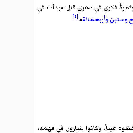
مرةُ فكري في دهري قال: «
بدأت في
[1]
 وستين وأربعمائة
».
 غيباً، وكانوا يتبارون في فهمه،