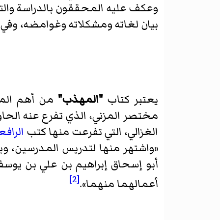
وعكف عليه المحققون بالدراسة والت
بيان لغاته ومشكلاته وغوامضه، وفي ت
يعتبر كتاب
"المهذب"
من أهم المخ
مختصر المزني، الذي تفرع عنه الحاو
الغزالي، التي تفرعت منها كتب
الرافع
«
واشتهر منها لتدريس المدرسين، و
أبو إسحاق إبراهيم بن علي بن يوسف
[2]
أعمالهما منهما
».