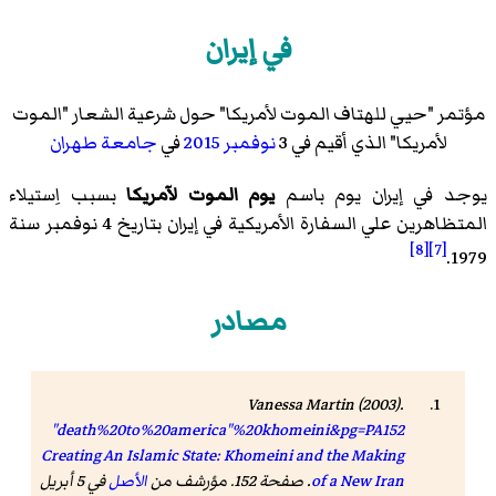
في إيران
مؤتمر "حيي للهتاف الموت لأمريكا" حول شرعية الشعار "الموت
لأمريكا" الذي أقيم في 3
نوفمبر
2015
في
جامعة طهران
يوجد في إيران يوم باسم
يوم الموت لآمريكا
بسبب اِستيلاء
المتظاهرين علي السفارة الأمريكية في إيران بتاريخ 4 نوفمبر سنة
[8]
[7]
1979.
مصادر
Vanessa Martin (2003).
"death%20to%20america"%20khomeini&pg=PA152
Creating An Islamic State: Khomeini and the Making
of a New Iran
. صفحة 152. مؤرشف من
الأصل
في 5 أبريل