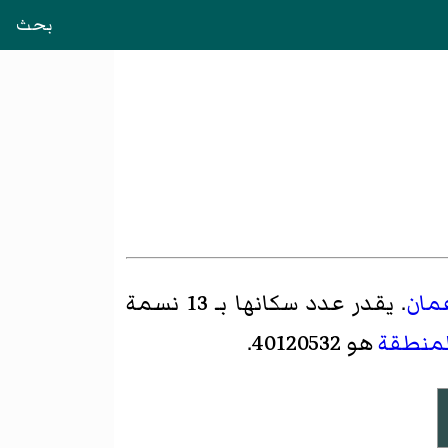
بحث
مان
. يقدر عدد سكانها بـ 13 نسمة
لمنطقة
هو 40120532.