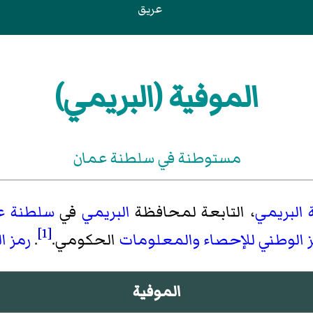
عريق
الموفية (البريمي)
مستوطنة في سلطنة عمان
ة البريمي
، التابعة لمحافظة
البريمي
في
سلطنة ع
[1]
ز الوطني للإحصاء والمعلومات
الحكومي.
.
رمز ا
الموفية