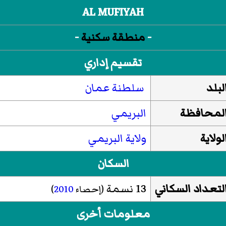
AL MUFIYAH
-
منطقة سكنية
-
تقسيم إداري
لبلد
سلطنة عمان
لمحافظة
البريمي
لولاية
ولاية البريمي
السكان
لتعداد السكاني
13 نسمة
(إحصاء
2010
)
معلومات أخرى