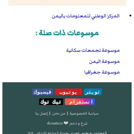
المركز الوطني للمعلومات باليمن
موسوعات ذات صلة :
موسوعة تجمعات سكانية
موسوعة اليمن
موسوعة جغرافيا
تويتر
يوتيوب
فيسبوك
انستقرام
تيك توك
سياسة الخصوصية
|
من نحن
|
إتصل بنا
تبرع و دعم ❤️ donation
المحتوى مرخص تحت
رخصة المشاع الإبداعي 3.0