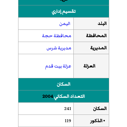
تقسيم إداري
البلد
اليمن
المحافظة
محافظة حجة
المديرية
مديرية شرس
العزلة
عزلة بيت قدم
السكان
التعداد السكاني
2004
السكان
241
• الذكور
119