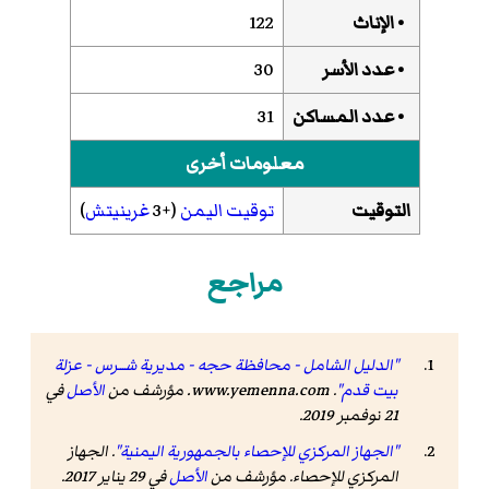
• الإناث
122
• عدد الأسر
30
• عدد المساكن
31
معلومات أخرى
التوقيت
توقيت اليمن
(+3
غرينيتش
)
مراجع
"الدليل الشامل - محافظة حجه - مديرية شـــرس - عزلة
بيت قدم"
.
www.yemenna.com
. مؤرشف من
الأصل
في
21 نوفمبر 2019
.
"الجهاز المركزي للإحصاء بالجمهورية اليمنية"
. الجهاز
المركزي للإحصاء. مؤرشف من
الأصل
في 29 يناير 2017
.