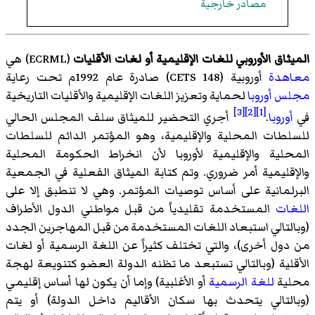
مصادر خارجية
الميثاق الأوروبي للغات الإقليمية أو لغات الأقليات
(ECRML) هي
معاهدة
أوروبية (CETS 148) صادرة عام 1992م تحت رعاية
مجلس أوروبا
لحماية وتعزيز اللغات الإقليمية والأقليات التاريخية
[3]
[2]
[1]
في
أوروبا
.
أجري التحضير للميثاق سلف المجلس الحالي
للسلطات المحلية والإقليمية، وهو المؤتمر الدائم للسلطات
المحلية والإقليمية لأوروبا لأن انخراط الحكومة المحلية
والإقليمية أمر ضروري. وتم كتابة الميثاق الفعلية في الجمعية
البرلمانية على أساس توصيات المؤتمر. وهي لا تنطبق إلا على
اللغات
المستخدمة تقليدياً من قبل مواطني الدول الأطراف
(وبالتالي استبعاد اللغات المستخدمة من قبل المهاجرين الجدد
من دول أخرى)، والتي تختلف كثيراً عن اللغة الرسمية أو لغات
الأقلية (وبالتالي تستبعد ما تظنه الدولة العضو كتنويعة لهجة
محلية
للغة الرسمية
أو الأغلبية) وإما أن يكون لها أساس إقليمي
(وبالتالي يتحدث بها سكان الأقاليم داخل الدولة) أو يتم