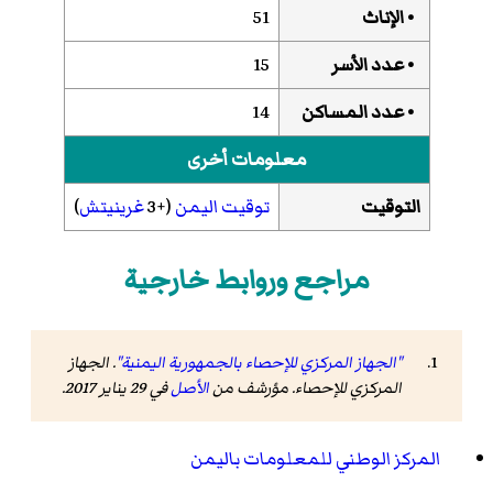
• الإناث
51
• عدد الأسر
15
• عدد المساكن
14
معلومات أخرى
التوقيت
توقيت اليمن
(+3
غرينيتش
)
مراجع وروابط خارجية
"الجهاز المركزي للإحصاء بالجمهورية اليمنية"
. الجهاز
المركزي للإحصاء. مؤرشف من
الأصل
في 29 يناير 2017
.
المركز الوطني للمعلومات باليمن