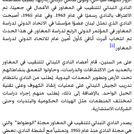
النادي اللبناني للتنقيب في المغاور في الأعمال في جعيتا، تم
الاعتراف بالنادي رسميًا في عام 1963. وفي عام 1965، أصبحت
النادي الذي تمثل لبنان عضوًا مؤسسًا في الاتحاد الدولي لدراسة
المغاور في المؤتمر الدولي الرابع لدراسة المغاور. في هذا الحدث
تم انتخاب ألبرت أنافي كأول أمين عام للاتحاد الدولي لدراسة
[5]
المغاور.
على مر السنين، قام أعضاء النادي اللبناني للتنقيب في المغاور
بالعديد من الاكتشافات والدراسات، وحاولوا التعمق بنشاطاتهم
تحت الأرض وتطوير المعدات اليدوية. يُطلب من النادي بانتظام
تدريب الجيش اللبناني على عمليات إنقاذ الكهوف وعلى تقنية
الحبل الواحد. بالإضافة إلى ذلك، يُطلب منهم إجراء دراسات
لمختلف المنظمات مثل الهيئات الحكومية والبلديات وحتى
الشركات الاستشارية.
يصدر النادي اللبناني للتنقيب في المغاور مجلة "الوطواط" والتي
هي مجلة النادي منذ عام 1955. وتمشياً مع أنشطة النادي، تغطي