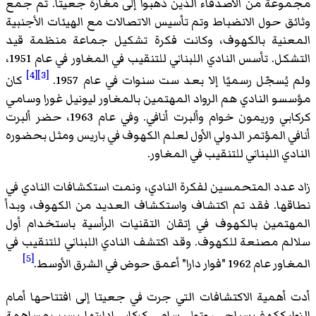
مجموعة من الأصدقاء الذين ذهبوا إلى مغارة جعيتا. تم جمع
وثائق حول الانضباط وتم تأسيس الاتصالات مع الهيئات الأجنبية
المعنية بالكهوف، وكانت فكرة تشكيل جماعة منظمة قيد
التشكل. تأسس النادي اللبناني للتنقيب في المغاور في عام 1951،
[4]
[3]
ولم يُسجّل رسميًا إلا بعد ست سنوات في عام 1957.
كان
مؤسسو النادي هم الرواد المهتمين بالمغاور ليونيل غورا وسامي
كركابي وريمون خوام وألبرت أنافي. وفي عام 1963، حضر ألبرت
أنافي المؤتمر الدولي الأول لعلم الكهوف في باريس ومثل بحضوره
النادي اللبناني للتنقيب في المغاور.
زاد عدد المتحمسين لفكرة النادي، ونمت استكشافات النادي في
نطاقها. فقد تم اكتشاف واستكشاف العديد من الكهوف، وبدأ
المهتمين بالكهوف في إتقان التقنيات الرأسية باستخدام أول
سلالم مصنعة للكهوف. وقد اكتشف النادي اللبناني للتنقيب في
[5]
المغاور عام 1962 "فوار دارا" أعمق حوض في الشرق الأوسط.
أدت أهمية الاكتشافات التي جرت في جعيتا إلى افتتاحها أمام
الزوار ككهف سياحي، وتولى سامي كركابي إدارتها. بسبب مساهمة