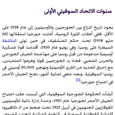
سنوات الاتحاد السوفيتي الأولى
يعود تاريخ النزاع بين الجورجيين والأوسيتيين إلى عام 1918 على
الأقل. ففي أعقاب الثورة الروسية، أعلنت جورجيا استقلالها (26
مايو 1918) تحت حكم المنشفيك، في حين تولى
البلاشفة
السيطرة على روسيا. وفي يونيو عام 1920، أقدمت قوة عسكرية
أوسيتية مدعومة من قبل روسيا على مهاجمة الجيش الجورجي
والحرس الشعبي. فجاء رد الجورجيين قويًا وهزموا المتمردين،
مع إحراق العديد من القرى الأوسيتية وتهجير 20,000 أوسيتي في
روسيا السوفيتية. وبعد مضي ثمانية أشهر، نجح الجيش الأحمر
[2]
في اجتياح جورجيا.
أنشأت الحكومة الجورجية السوفيتية، التي أسِست عقب اجتياح
الجيش الأحمر لجورجيا عام 1921، وحدة إدارة ذاتية للأوسيتيين
القوقازيين الجنوبيين في أبريل 1922 تحت ضغط من الـ «كافبيرو»
(الدائرة القوقازية الرسمية في اللجنة المركزية للحزب الشيوعي