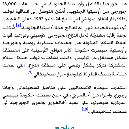
من جورجيا بالكامل وأوسيتيا الجنوبية، في حين غادر 23,000
جورجي من أوسيتيا الجنوبية. أمكن التوصل إلى اتفاقية لوقف
إطلاق نار (اتفاق سوتشي) في تاريخ 24 يونيو 1992. وعلى الرغم من
[8]
أنها أنهت الحرب، فهي لم تعالج حالة أوسيتيا الجنوبية.
شُكلت
لجنة رقابة مشتركة لحل النزاع الجورجي الأوسيتي وتوزعت قوات
حفظ السلام المكونة من جماعات عسكرية روسية وجورجية
وأوسيتية. سيطرت حكومة الأمر الواقع الأوسيتية على المنطقة
بشكل مستقل عن تبليسي، وكانت نشاطات قوات حفظ السلام
المشتركة تتركز بشكل رئيسي على منطقة النزاع، التي ضمت
[9]
مساحة بنصف قطر 15 كيلومترًا حول تسخينفالي.
استمرت سيطرة الانفصاليين على مناطق تسخينفالي وجافا
وزنوري وأجزاء من أخالغوري، في حين بسطت حكومة تبيليسي
المركزية سيطرتها على بقية أخالغوري والقرى الجورجية في
[10]
منطقة تسخينفالي.
مراجع