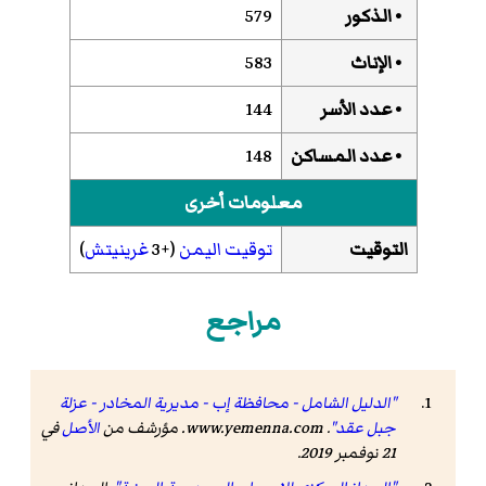
• الذكور
579
• الإناث
583
• عدد الأسر
144
• عدد المساكن
148
معلومات أخرى
التوقيت
توقيت اليمن
(+3
غرينيتش
)
مراجع
"الدليل الشامل - محافظة إب - مديرية المخادر - عزلة
جبل عقد"
.
www.yemenna.com
. مؤرشف من
الأصل
في
21 نوفمبر 2019
.