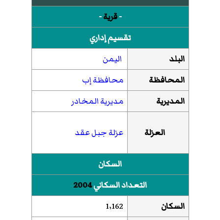
-
قرية
-
تقسيم إداري
البلد
اليمن
المحافظة
محافظة إب
المديرية
مديرية المخادر
العزلة
عزلة جبل عقد
السكان
التعداد السكاني
2004
السكان
1٬162