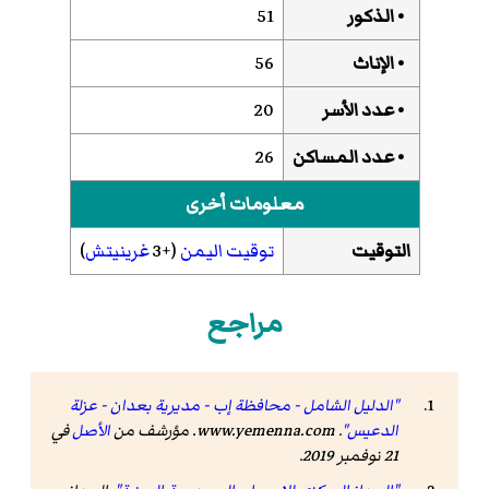
• الذكور
51
• الإناث
56
• عدد الأسر
20
• عدد المساكن
26
معلومات أخرى
التوقيت
توقيت اليمن
(+3
غرينيتش
)
مراجع
"الدليل الشامل - محافظة إب - مديرية بعدان - عزلة
الدعيس"
.
www.yemenna.com
. مؤرشف من
الأصل
في
21 نوفمبر 2019
.