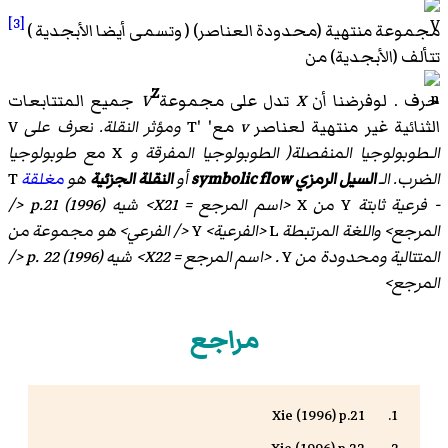
[3]
مجموعة منتهية (محدودة العناصر) ( وتسمى أيضا الأبجدية )
تتألف (الأبجدية) من
Z
حرف . لوفرضنا أن
X
تدل على مجموعة
V
جميع المتتابعات
الثنائية غير منتهية لعناصر
v
مع' 'T
ومؤثر النقلة
. نعرف على
V
الـطوبولوجيا المنفصلة
(
الطوبولوجيا المفرقة
و
X
مع
طوبولوجيا
الضرب
. الـ
السيل الرمزي
symbolic flow
أو
النقلة الجزئية
هو
مغلقة
T
- فرعية ثابتة
Y
من
X
<اسم المرجع = X21> شيه (1996) p.21 </
المرجع> واللغة المرتبطة
L
<الفرعية>
Y
</ الفرعي> هو مجموعة من
المتتالية ومحدودة من
Y
. <اسم المرجع = X22> شيه (1996) p. 22 </
المرجع>
مراجع
Xie (1996) p.21