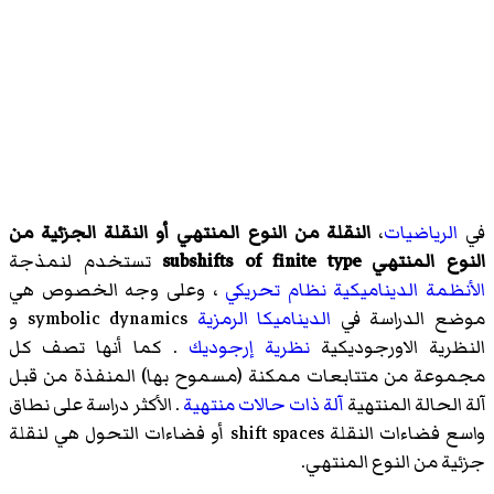
في
الرياضيات
،
النقلة من النوع المنتهي أو النقلة الجزئية من
النوع المنتهي
subshifts of finite type
تستخدم لنمذجة
الأنظمة الديناميكية
نظام تحريكي
، وعلى وجه الخصوص هي
موضع الدراسة في
الديناميكا الرمزية
symbolic dynamics
و
النظرية الاورجوديكية
نظرية إرجوديك
. كما أنها تصف كل
مجموعة من متتابعات ممكنة (مسموح بها) المنفذة من قبل
آلة الحالة المنتهية
آلة ذات حالات منتهية
. الأكثر دراسة على نطاق
واسع
فضاءات النقلة
shift spaces
أو
فضاءات التحول
هي لنقلة
جزئية من النوع المنتهي.