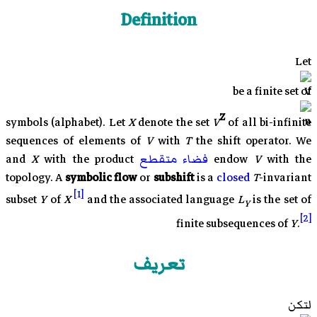
Definition
Let
be a finite set of
Z
symbols (alphabet). Let
X
denote the set
V
of all bi-infinite
sequences of elements of
V
with
T
the
shift operator
. We
with the
V
endow
فضاء متقطع
and
product
with the
X
topology
. A
symbolic flow
or
subshift
is a
closed
T
-invariant
[1]
subset
Y
of
X
and the associated language
L
is the set of
Y
[2]
finite subsequences of
Y
.
تعريف
لتكن