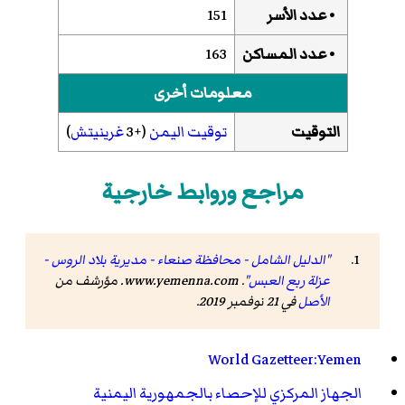
• عدد الأسر
151
• عدد المساكن
163
معلومات أخرى
التوقيت
توقيت اليمن
(+3
غرينيتش
)
مراجع وروابط خارجية
"الدليل الشامل - محافظة صنعاء - مديرية بلاد الروس -
عزلة ربع العبس"
.
www.yemenna.com
. مؤرشف من
الأصل
في 21 نوفمبر 2019
.
World Gazetteer:Yemen
الجهاز المركزي للإحصاء بالجمهورية اليمنية