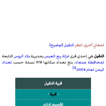
لمعانٍ أخرى، انظر
النقيل (توضيح)
.
النقيل
هي إحدى قرى
عزلة ربع العبس
بمديرية
بلاد الروس
التابعة
لمحافظة صنعاء
، بلغ تعداد سكانها 978 نسمة حسب
تعداد
[1]
اليمن لعام 2004
.
قرية النقيل
-
قرية
-
تقسيم إداري