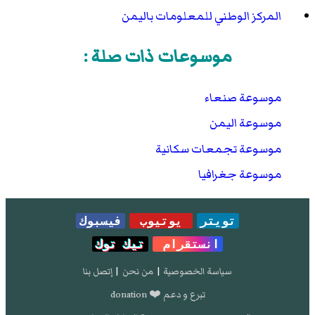
المركز الوطني للمعلومات باليمن
موسوعات ذات صلة :
موسوعة صنعاء
موسوعة اليمن
موسوعة تجمعات سكانية
موسوعة جغرافيا
تويتر
يوتيوب
فيسبوك
انستقرام
تيك توك
سياسة الخصوصية
|
من نحن
|
إتصل بنا
تبرع و دعم ❤️ donation