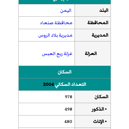
البلد
اليمن
المحافظة
محافظة صنعاء
المديرية
مديرية بلاد الروس
العزلة
عزلة ربع العبس
السكان
التعداد السكاني
2004
السكان
978
• الذكور
498
• الإناث
480