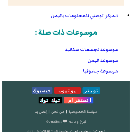
المركز الوطني للمعلومات باليمن
موسوعات ذات صلة :
موسوعة تجمعات سكانية
موسوعة اليمن
موسوعة جغرافيا
تويتر
يوتيوب
فيسبوك
انستقرام
تيك توك
سياسة الخصوصية
|
من نحن
|
إتصل بنا
تبرع و دعم ❤️ donation
المحتوى مرخص تحت
رخصة المشاع الإبداعي 3.0