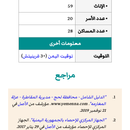
• الإناث
59
• عدد الأسر
20
• عدد المساكن
28
معلومات أخرى
التوقيت
توقيت اليمن
(+3
غرينيتش
)
مراجع
"الدليل الشامل - محافظة لحج - مديرية المقاطرة - عزلة
المغارمه"
.
www.yemenna.com
. مؤرشف من
الأصل
في
21 نوفمبر 2019
.
"الجهاز المركزي للإحصاء بالجمهورية اليمنية"
. الجهاز
المركزي للإحصاء. مؤرشف من
الأصل
في 29 يناير 2017
.