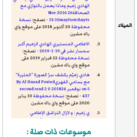
الهادي زعيم وماذا يعمل بالتوازي مع
الصحافة26 Nov 2016
13:10mayfootchaytv
- تصفح:
نسخة
الميلاد
محفوظة
20 أكتوبر 2018 على موقع واي
باك مشين.
الاعلامي المنستيري الهادي الزعيم أكبر
سمسار نشر في 19-1-2019
- تصفح:
نسخة محفوظة
22 فبراير 2019 على
موقع واي باك مشين.
هادي زعيّم يكشف سرّ الصورة “المثيرة”
مع بسامي الفهريBy Al Hasad Posted
on 5 نوفمبر 201824 second read 2 0
437
- تصفح:
نسخة محفوظة
10 يناير
2020 على موقع واي باك مشين.
ي زعيم : و لازال التراشق الإعلامي
مستمراLundi 16 Février 2009
- تصفح:
نسخة محفوظة
26 فبراير 2017 على
موسوعات ذات صلة :
موقع واي باك مشين.