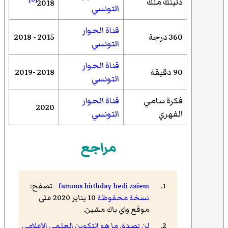
دليلك ملك
2018
التونسي
قناة الحوار
360 درجة
2015 - 2018
التونسي
قناة الحوار
90 دقيقة
2018 -2019
التونسي
فكرة سامي
قناة الحوار
2020
الفهري
التونسي
مراجع
famous birthday hedi zaiem
- تصفح:
نسخة محفوظة
10 يناير 2020 على
موقع واي باك مشين.
لن تصدق ما هو التكوين العلمي الإعلامي