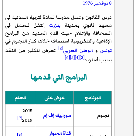
8 نوفمبر
1976
درس القانون وعمل مدرسا لمادة لتربية المدنية في
معهد ثانوي بمدينة
بنزرت
إنتقل للعمل في
الصحافة والإعلام حيث قدم العديد من البرامج
الإذاعية والتلفزيونية استضاف خلاها كبار النجوم في
[2]
تونس
و
الوطن العربي
تعرض للكثير من النقد
[6]
[5]
[4]
[3]
بسبب أسلوبه
البرامج التي قدمها
البرنامج
عرض على
العام
2015 -
نجوم
موزاييك إف إم
[7]
2019
قناة الحوار
[8]