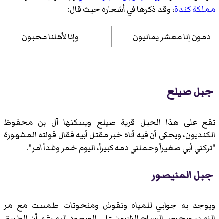
مملكة كندة
، وقد ذكرها في أشعاره حيث قال:
دمون إنا معشر يمانيون
وإنا لأهلنا محبون
جبل صيلع
تقع على هذا الجبل قرية صيلع ويسكنها آل بن محفوظ
الكنديون، ويحكى أن فيه أتاه خبر مقتل أبيه فقال قولته المشهورة
"تركني أبي صغيراً وحملني دمه كبيراً، اليوم خمر وغداً أمر".
جبل المنيصور
ويوجد به جوابي للمياه ونقوش ومنحوتات طمست مع مر
الزمن، ويحرص السياح الزائرون على الصعود إليه رغم أن الطريق