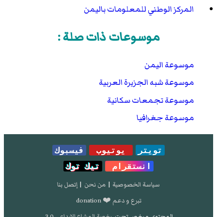
المركز الوطني للمعلومات باليمن
موسوعات ذات صلة :
موسوعة اليمن
موسوعة شبه الجزيرة العربية
موسوعة تجمعات سكانية
موسوعة جغرافيا
تويتر
يوتيوب
فيسبوك
انستقرام
تيك توك
سياسة الخصوصية
|
من نحن
|
إتصل بنا
تبرع و دعم ❤️ donation
المحتوى مرخص تحت
رخصة المشاع الإبداعي 3.0