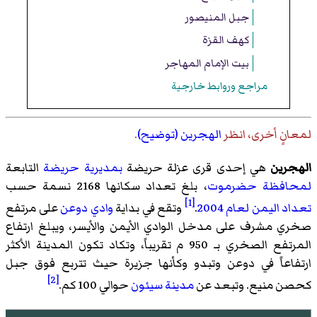
جبل المنيصور
كهف القزة
بيت الإمام المهاجر
مراجع وروابط خارجية
لمعانٍ أخرى، انظر
الهجرين (توضيح)
.
الهجرين
هي إحدى قرى
عزلة حريضة
بمديرية حريضة
التابعة
لمحافظة حضرموت
، بلغ تعداد سكانها 2168 نسمة حسب
[1]
تعداد اليمن لعام 2004
.
وتقع في بداية
وادي دوعن
على مرتفع
صخري مشرف على مدخل الوادي الأيمن والأيسر، ويبلغ ارتفاع
المرتفع الصخري بـ 950 م تقريباً، وتكاد تكون المدينة الأكثر
ارتفاعاً في دوعن وتبدو وكأنها جزيرة حيث تتربع فوق جبل
[2]
كحصن منيع. وتبعد عن
مدينة سيئون
حوالي 100 كم.