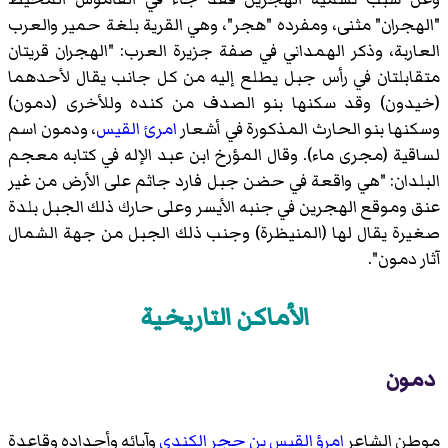
"الهجران" مثنى، ومفرده "هجر"، وهي القرية بلغة حمير والعرب
العاربة، وذكر الهمداني في صفة جزيرة العرب: "الهجران قريتان
متقابلتان في رأس جبل يطلع إليه من كل جانب يقال لأحدهما
(خيدون) وقد سكنها بنو الصدف من كنده وللأخرى (دمون)
وسكنها بنو الحارث المذكورة في أشعار
امرئ القيس
، ودمون اسم
لساقية (مجرى ماء). وقال المؤرخ ابن عبد الإله في كتابه معجم
البلدان: "هي واقعة في حضن جبل فارد جاثم على الأرض من غير
عنق وموقع الهجرين في جنبه الأيسر وعلى حارك ذلك الجبل بلدة
صغيرة يقال لها (المنيظرة) وجنب ذلك الجبل من جهة الشمال
آثار دمون".
الأماكن التاريخية
دمون
موطن الشاعر
امرؤ القيس بن حجر الكندي
وآبائه وأجداده وقاعدة