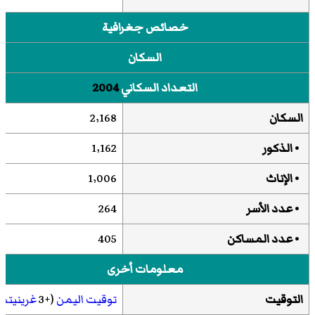
خصائص جغرافية
السكان
التعداد السكاني
2004
السكان
2٬168
• الذكور
1٬162
• الإناث
1٬006
• عدد الأسر
264
• عدد المساكن
405
معلومات أخرى
التوقيت
توقيت اليمن
(+3
غرينيتش