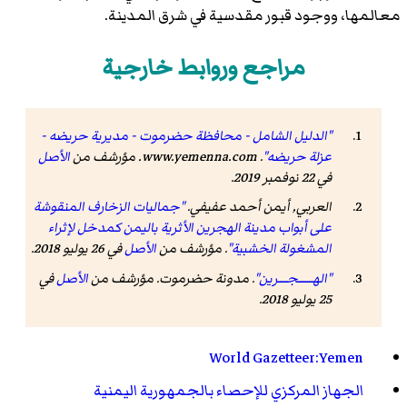
معالمها، ووجود قبور مقدسية في شرق المدينة.
مراجع وروابط خارجية
"الدليل الشامل - محافظة حضرموت - مديرية حريضه -
عزلة حريضه"
.
www.yemenna.com
. مؤرشف من
الأصل
في 22 نوفمبر 2019
.
العربي, أيمن أحمد عفيفي.
"جماليات الزخارف المنقوشة
على أبواب مدينة الهجرين الأثرية باليمن كمدخل لإثراء
المشغولة الخشبية"
. مؤرشف من
الأصل
في 26 يوليو 2018.
"الهــــــــجـــــرين"
.
مدونة حضرموت
. مؤرشف من
الأصل
في
25 يوليو 2018.
World Gazetteer:Yemen
الجهاز المركزي للإحصاء بالجمهورية اليمنية