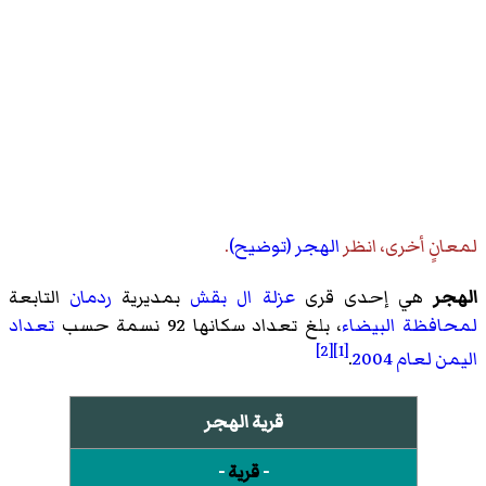
لمعانٍ أخرى، انظر
الهجر (توضيح)
.
الهجر
هي إحدى قرى
عزلة ال بقش
بمديرية
ردمان
التابعة
لمحافظة البيضاء
، بلغ تعداد سكانها 92 نسمة حسب
تعداد
[2]
[1]
اليمن لعام 2004
.
قرية الهجر
-
قرية
-