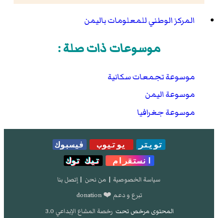
المركز الوطني للمعلومات باليمن
موسوعات ذات صلة :
موسوعة تجمعات سكانية
موسوعة اليمن
موسوعة جغرافيا
تويتر
يوتيوب
فيسبوك
انستقرام
تيك توك
سياسة الخصوصية
|
من نحن
|
إتصل بنا
تبرع و دعم ❤️ donation
المحتوى مرخص تحت
رخصة المشاع الإبداعي 3.0