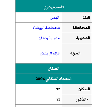
تقسيم إداري
البلد
اليمن
المحافظة
محافظة البيضاء
المديرية
مديرية ردمان
العزلة
عزلة ال بقش
السكان
التعداد السكاني
2004
السكان
92
• الذكور
51