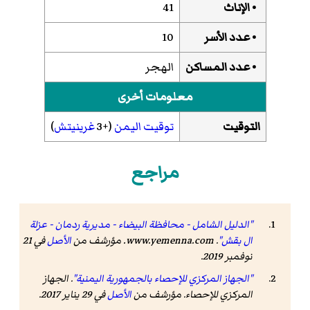
• الإناث
41
• عدد الأسر
10
• عدد المساكن
الهجر
معلومات أخرى
التوقيت
توقيت اليمن
(+3
غرينيتش
)
مراجع
"الدليل الشامل - محافظة البيضاء - مديرية ردمان - عزلة
ال بقش"
.
www.yemenna.com
. مؤرشف من
الأصل
في 21
نوفمبر 2019
.
"الجهاز المركزي للإحصاء بالجمهورية اليمنية"
. الجهاز
المركزي للإحصاء. مؤرشف من
الأصل
في 29 يناير 2017
.