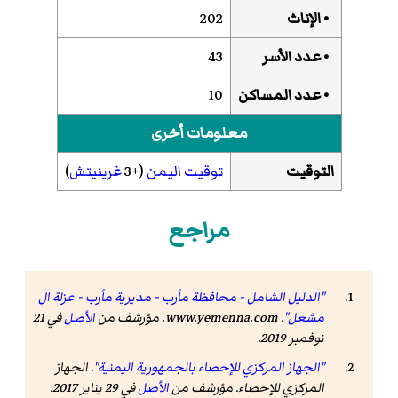
• الإناث
202
• عدد الأسر
43
• عدد المساكن
10
معلومات أخرى
التوقيت
توقيت اليمن
(+3
غرينيتش
)
مراجع
"الدليل الشامل - محافظة مأرب - مديرية مأرب - عزلة ال
مشعل"
.
www.yemenna.com
. مؤرشف من
الأصل
في 21
نوفمبر 2019
.
"الجهاز المركزي للإحصاء بالجمهورية اليمنية"
. الجهاز
المركزي للإحصاء. مؤرشف من
الأصل
في 29 يناير 2017
.