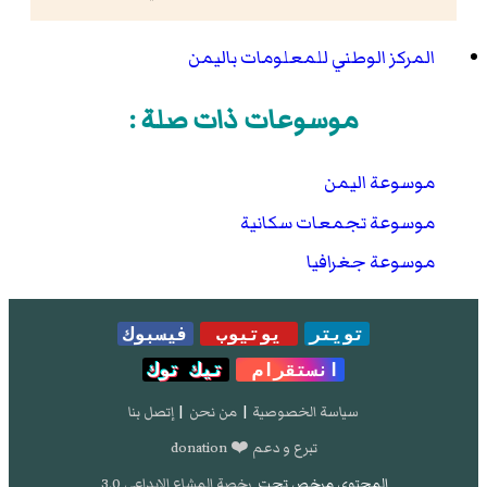
المركز الوطني للمعلومات باليمن
موسوعات ذات صلة :
موسوعة اليمن
موسوعة تجمعات سكانية
موسوعة جغرافيا
تويتر
يوتيوب
فيسبوك
انستقرام
تيك توك
سياسة الخصوصية
|
من نحن
|
إتصل بنا
تبرع و دعم ❤️ donation
المحتوى مرخص تحت
رخصة المشاع الإبداعي 3.0