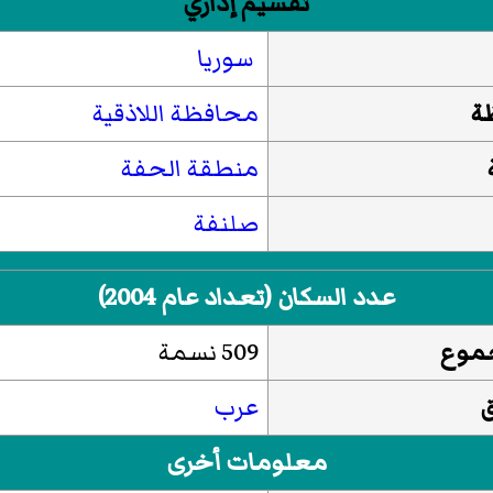
تقسيم إداري
سوريا
ة
محافظة اللاذقية
منطقة الحفة
صلنفة
عدد السكان (تعداد عام 2004)
جموع
509 نسمة
ق
عرب
معلومات أخرى