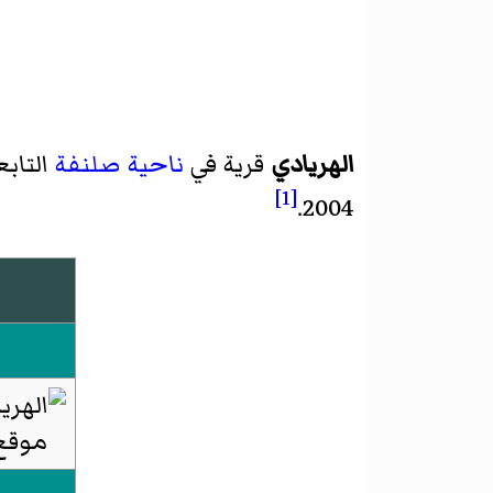
الهريادي
قرية في
ناحية
صلنفة
التاب
[1]
2004.
موقع 