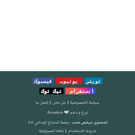
تويتر
يوتيوب
فيسبوك
انستقرام
تيك توك
سياسة الخصوصية
|
من نحن
|
إتصل بنا
تبرع و دعم ❤️ donation
المحتوى مرخص تحت
رخصة المشاع الإبداعي 3.0
شروط الإستخدام
|
إخلاء المسؤولية