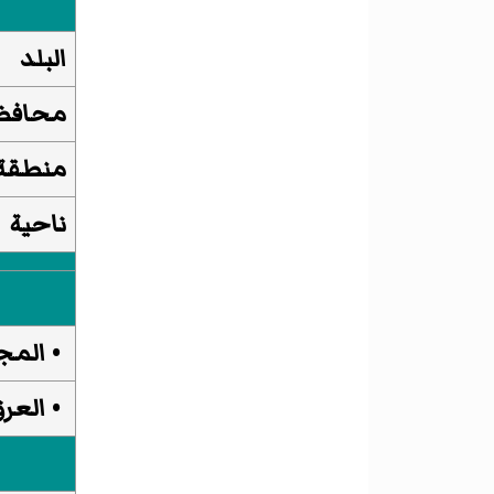
البلد
محافظ
منطقة
ناحية
• الم
• العر