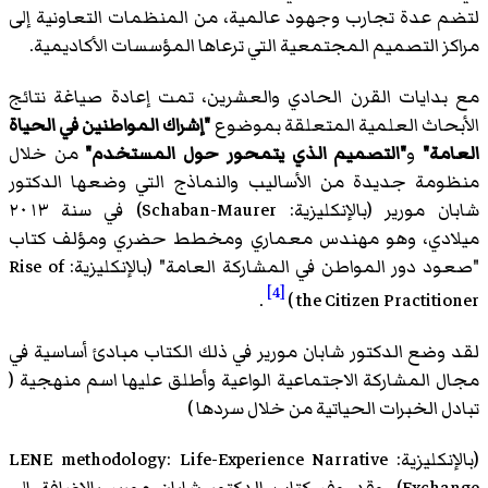
لتضم عدة تجارب وجهود عالمية، من المنظمات التعاونية إلى
مراكز التصميم المجتمعية التي ترعاها المؤسسات الأكاديمية.
مع بدايات القرن الحادي والعشرين، تمت إعادة صياغة نتائج
الأبحاث العلمية المتعلقة بموضوع
"إشراك المواطنين في الحياة
العامة"
و
"التصميم الذي يتمحور حول المستخدم"
من خلال
منظومة جديدة من الأساليب والنماذج التي وضعها الدكتور
شابان مورير (بالإنكليزية: Schaban-Maurer) في سنة ٢٠١٣
ميلادي، وهو مهندس معماري ومخطط حضري ومؤلف كتاب
"صعود دور المواطن في المشاركة العامة" (بالإنكليزية: Rise of
[4]
.
the Citizen Practitioner )
لقد وضع الدكتور شابان مورير في ذلك الكتاب مبادئ أساسية في
مجال المشاركة الاجتماعية الواعية وأطلق عليها اسم منهجية (
تبادل الخبرات الحياتية من خلال سردها )
(بالإنكليزية: LENE methodology: Life-Experience Narrative
Exchange). وقد وفر كتاب الدكتور شابان مورير بالإضافة إلى