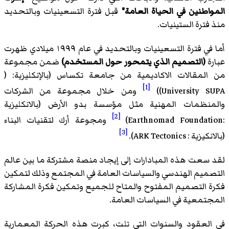
المواطنين في الحياة العامة"
قبل فترة التسعينيات وبالتحديد
منذ فترة الستينيات.
أما في فترة التسعينيات وبالتحديد في عام ١٩٩٩ ميلادي ظهرت
عبارة
(التصميم الذي يتمحور حول المستخدم)
ضمن مجموعة
من المقالات الاكاديمية من جامعة تكساس (بالإنكليزية: (
[1]
University SUPA))
ومن خلال مجموعة من الشركات
والمنظمات المهنية مثل مؤسسة بدو الأرض (بالانكليزية
[2]
:Earthnomad Foundation)
ومجوعة أرك لتقنيات البناء
[3]
(بالانكيزية : ARK Tectonics).
لقد سعت هذه المبادارات إلى إيجاد منصة مشتركة ما بين عالم
التصميم الهندسي والسياسات العامة في المجتمع وذلك لتمكين
فكرة التصميم المفتوح والمتاح للجميع وتمكين فكرة المشاركة
المجتمعية في السياسات العامة.
في العقود والسنوات التي تلت، كبرت هذه الحركة المعمارية