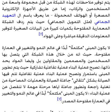
يتم توفير ملاحظات لهذه الشبكة من قبل مجموعة واسعة من
المستخدمين والركاب، إما عن طريق الأجهزة الإلكترونية
المصغرة أو الهواتف المحمولة - ما يعرف باسم ال
التعهيد
الجماعي
(مثل التمويل الجماعي) حيث يتم ردف الشبكة
المعمارية المفتوحة بكميات كبيرة من البيانات الصغيرة لتوفير
[7]
المعلومات الدقيقة مباشرة وعلى الهواء.
لا يكون المبنى "مكتملًا" أبدًا في عالم النمو والتغيير في العمارة
مفتوحة. حيث انه من خلال هذه الشبكة التي يتصل بها
المسخدمين والمصممين والمقاولين بل وايضا المواد بحد
ذاتها، تصبح عملية البناء عملية تفاعلية تشاركية حيث يتم تطوير
المبنى باستمرار وتصبح عملية البناء عملية تفاعلية تتم فيها
الصيانة بشكل "تلقائي" جاعلة الصيانة والعمليات المصاحبة من
تغئية راجعة وتطيور جاعلة اياها مرحلة مهمة لا تنفصل عن
عملية البناء ؛ لا يكون المبنى "مكتملًا" أبدًا في عالم النمو والتغيير
[7]
في العمارة مفتوحة المصدر.