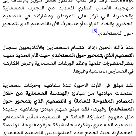
منهجيته الأساس النظري للعديد من التجارب المعمارية
والحضرية التي تركز على المواطن ومشاركته في التصميم
الحضري واتخاذ القرارات أو ما يعرف الآن بالتصميم الذي يتمحور
[5]
حول المستخدم.
منذ ذالك الحين ازداد اهتمام المعمارين والأكاديميين بمجال
التصميم الذي يتمحور حول المستخدم
حيث قام العديد منهم
بنشرالمنشورات علمية وعقد الورشات المعمارية وعرض افكارهم
في المعارض العالمية وغيرها.
لقد انبثق في الأونة الاخيرة عدة مفاهيم وحركات معمارية
استمدت مبادئها من مبادئ (
الهندسة المعمارية من خلال
المصادر المفتوحة للعامة) و (التصميم الذي يتمحور حول
المستخدم)
وغيرها، لقد انبثق منهم مبادئ ومفاهيم جديدة
مثل مفهوم المشاركة العامة في التصميم، التأثير الاجتماعي
للتصميم المعماري، وفكرة ايجاد شبكة حرة ومفتوحة للهندسة
المعمارية حيث تجمع هذه المبادرات بين التصميم المعماري