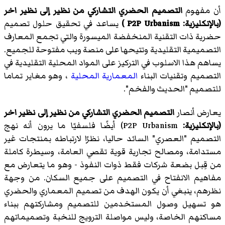
أن مفهوم
التصميم الحضري التشاركي من نظير إلى نظير اخر
(بالإنكليزية: P2P Urbanism )
يساعد في تحقيق حلول تصميم
حضرية ذات التقنية المنخفضة الميسورة والتي تجمع المعارف
التصميمية التقليدية وتتيحها على منصة ويب مفتوحة للجميع.
يساهم هذا الاسلوب في التركيز على المواد المحلية التقليدية في
التصميم وتقنيات البناء
المعمارية المحلية
، وهو مغاير تماما
للتصميم "الحديث والفخم".
يعارض أنصار
التصميم الحضري التشاركي من نظير إلى نظير اخر
(بالإنكليزية:
P2P Urbanism) أيضًا فلسفيًا ما يرون أنه نهج
التصميم "العصري" السائد حاليا، نظرًا لارتباطه بمنتجات غير
مستدامة، ومصالح تجارية قوية تقصي العامة، وسيطرة كاملة
من قِبل بضعة شركات فقط ذوات النفوذ - وهو ما يتعارض مع
مفاهيم الانفتاح في التصميم على جميع السكان. من وجهة
نظرهم، ينبغي أن يكون الهدف من تصميم المعماري والحضري
هو تسهيل وصول المستخدمين للتصميم ومشاركتهم ببناء
مساكنهم الخاصة، وليس مواصلة الترويج للنخبة وتصميماتهم