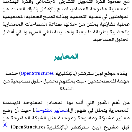
مع صعود فكرة التمويل التشاركي الاجتماعي وفكرة الهندسة
المعمارية مفتوحة المصادر، اصبح بالإمكان إشراك العديد من
المواطنين في عملية التصميم وبذلك تصبح العملية التصميمية
عملية تشاركية يمكن من خلالها صناعة المساحات المعمارية
والحضرية بطريقة طبيعية وتحسينية تلغي السيء وتبقي أفضل
الحلول المساحية.
المعايير
يقدم موقع اوبن ستركشر (بالإنكليزية:
OpenStructures
) خدمة
مهمة للمستخدمين حيث يمكنهم تحميل حلول تصميمية من
الشبكة.
من أهم الأمور التي أتت بها المصادر المفتوحة للهندسة
المعمارية يتمثل في ظهور ال(
معايير مفتوحة
.) حيث أن وضع
معايير مشتركة ومفتوحة وموحدة مثل الشبكة المقترحة من
[6]
قبل مشروع اوبن ستركتشر (بالإنكليزية:OpenStructures)