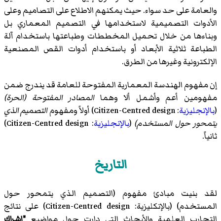
والعامة على حد سواء. حيث يمكنهم الاطلاع على التصاميم وعلى
الأدوات التصميمية لاستخدامها في التصميم المعماري بل
وبناءها من خلال تحميل المخططات وطباعتها باستخدام آلة
الطباعة ثلاثية الأبعاد أو باستخدام أدوات القص المصنعية
الإلكترونية وغيرها من الطرق.
إن مفهوم الهندسة المعمارية المفتوحة للعامة قد يندرج ضمن
مفهومين أعم وأشمل ألا وهما
المصادر المفتوحة (الحرة)
(
بالإنجليزية
: Citizen-Centred design) أولاً ومفهوم
التصميم الذي
يتمحور حول المستخدم)
(
بالإنجليزية
: Citizen-Centred design)
ثانياً.
التاريخ
لقد بنيت مبادئ مفهوم (
التصميم الذي يتمحور حول
المستخدم
) (بالإنكليزية: Citizen-Centred design) على نتائج
التجارب العلمية والأبحاث التي دارت حول مواضيع
"إشراك