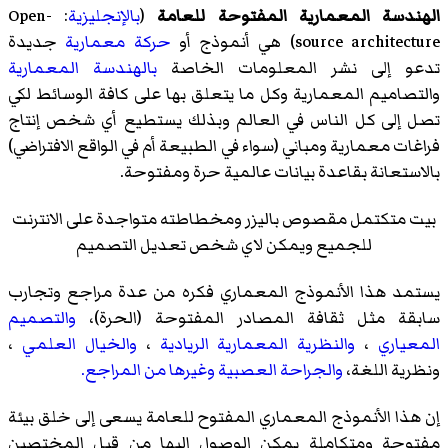
الهندسة المعمارية المفتوحة للعامة
(
بالإنجليزية
: Open-
source architecture) هي أنموذج أو
حركة معمارية
جديدة
تدعو إلى نشر المعلومات الخاصة
بالهندسة المعمارية
والتصاميم المعمارية وكل ما يتعلق بها على كافة الوسائط لكي
تصل إلى كل الناس في العالم وبذلك يستطيع أي شخص إنتاج
فراغات معمارية ومباني (سواء في الطبيعة أم في الواقع الافتراضي)
بالاستعانة بقاعدة بيانات عالمية حرة ومفتوحة.
بيت متكتمل مقصوص باليزر ومخطاطته متواجدة على الانترنت
للجميع ويمكن لاي شخص تعديل التصميم
يستمد هذا الأنموذج المعماري فكره من عدة مراجع وتجارب
سابقة مثل ثقافة المصادر المفتوحة (الحرة)،
والتصميم
المعياري
،
والنظرية المعمارية
الريادية
،
والخيال العلمي
،
ونظرية اللغة،
والجراحة العصبية وغيرها من المراجع.
إن هذا الأنموذج المعماري المفتوح للعامة يسعى إلى خلق بيئة
مفتوحة ومتكاملة يمكن الوصول إليها من قبل المختصين