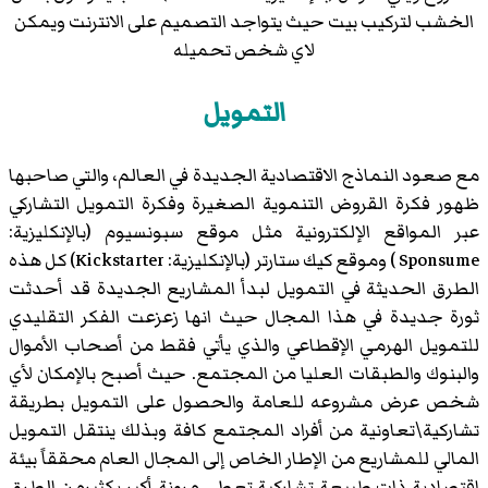
الخشب لتركيب بيت حيث يتواجد التصميم على الانترنت ويمكن
لاي شخص تحميله
التمويل
مع صعود النماذج الاقتصادية الجديدة في العالم، والتي صاحبها
ظهور فكرة القروض التنموية الصغيرة وفكرة التمويل التشاركي
عبر المواقع الإلكترونية مثل موقع سبونسيوم (بالإنكليزية:
Sponsume
) وموقع كيك ستارتر (بالإنكليزية:
Kickstarter
) كل هذه
الطرق الحديثة في التمويل لبدأ المشاريع الجديدة قد أحدثت
ثورة جديدة في هذا المجال حيث انها زعزعت الفكر التقليدي
للتمويل الهرمي الإقطاعي والذي يأتي فقط من أصحاب الأموال
والبنوك والطبقات العليا من المجتمع. حيث أصبح بالإمكان لأي
شخص عرض مشروعه للعامة والحصول على التمويل بطريقة
تشاركية\تعاونية من أفراد المجتمع كافة وبذلك ينتقل التمويل
المالي للمشاريع من الإطار الخاص إلى المجال العام محققاً بيئة
اقتصادية ذات طبيعة تشاركية تعطي مرونة أكبر بكثيرمن الطرق