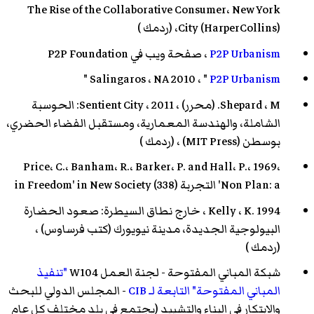
The Rise of the Collaborative Consumer، New York
City (HarperCollins)، (
ردمك
)
P2P Urbanism
، صفحة ويب في P2P Foundation
"
Salingaros ، NA 2010 ، "
P2P Urbanism
Shepard ، M. (محرر) ، 2011 ، Sentient City: الحوسبة
الشاملة، والهندسة المعمارية، ومستقبل الفضاء الحضري،
بوسطن (MIT Press) ، (
ردمك
)
Price، C.، Banham، R.، Barker، P. and Hall، P.، 1969،
'Non Plan: a التجربة in Freedom' in New Society (338)
Kelly ، K. 1994 ، خارج نطاق السيطرة: صعود الحضارة
البيولوجية الجديدة، مدينة نيويورك (كتب فرساوس) ،
(
ردمك
)
شبكة المباني المفتوحة - لجنة العمل W104
"تنفيذ
المباني المفتوحة" التابعة لـ CIB
- المجلس الدولي للبحث
والابتكار في البناء والتشييد (يجتمع في بلد مختلف كل عام