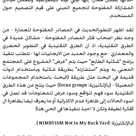
المشاركة المفتوحة للجميع المبني على قيم التصميم حول
المستخدم.
لقد اظهر التطورالحديث في المصادر المفتوحة للعمارة - من
وجه نظر اصحاب فكر المصادر المفتوحة - مشاكل عديدة في
الطرق التقليدية، اذ ان الطرق التقليدية في التطوير الحضري
والمعماري - مع وجود العديد من الايجابيات لها - تتطلب تنفيذ
برامج "شكلية الطابع" حيث يتم "عرض" المشروع على المجتمع
المعني به ويتم "استشارته" بطريقة شكلية وباستخدام ادوات
قديمة في البحث مثل طريقة (البحث باستخدام المجموعات
المعنية) - (بالإنكليزية: focus groups) حيث ينتج من هذه الطرق
التقليدية سوء فهم للواقع وسوء عرض للمعلومات قد تصل في
اسوء الحالات إلى ظاهرة عدم الاكتراثية أو ما يعرف ايضا بظاهرة ال
(فكرة لطيفة ولكن لا احبذ تنفيذها في الحي هنا)
(بالإنكليزية: NIMBYISM Not In My Back Yard ).