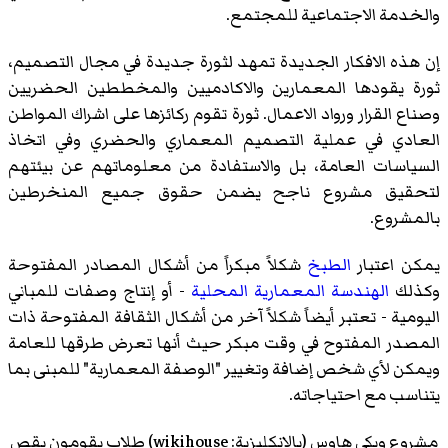
والخدمة الاجتماعية للمجتمع.
إن هذه الافكار الجديدة تمهد لثورة جديدة في مجال التصميم،
ثورة يقودها المعمارين والاكادميين والمخططين الحضريين
وصناع القرار ورواد الاعمال. ثورة تقوم ركائزها على اشراك المواطن
العادي في عملية التصميم المعماري والحضري وفي اتخاذ
السياسات العامة، بل والاستفادة من معلوماتهم عن بيئتهم
لتحقيق مشروع ناجح يضمن حقوق جميع المنخرطين
بالمشروع.
يمكن اعتبار
الطبخ
شكلاً مبكراً من أشكال المصادر المفتوحة
وكذلك
الهندسة المعمارية المحلية
- أو إنتاج وصفات للمباني
اليومية - تعتبر أيضاً شكلاً آخر من أشكال الثقافة المفتوحة ذات
المصدر المفتوح في وقت مبكر حيث أنها تعرض طرقها للعامة
ويمكن لأي شخص إضافة وتغيير "الوصفة المعمارية" للمبنى بما
يتناسب مع احتياجاته.
مشروع ويكي هاوس (بالإنكليزية: wikihouse) طلاب يقومون بقص