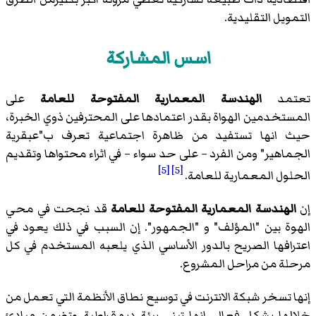
التمويل التقليدية.
اسس المشاركة
تعتمد
الهندسة المعمارية المفتوحة للعامة
على
المستخدمين الهواة بقدر اعتمادها على المحترفين ذوي الخبرة،
حيث انها تستفيد من ظاهرة اجتماعية تعرف ب"
عبقرية
الجماهير
" ومن الفرد – على حد سواء – في اثراء محتواها وتقديم
[5]
[5]
الحلول المعمارية للعامة.
إن
الهندسة المعمارية المفتوحة للعامة
قد نجحت في محي
الهوة بين "المؤلف" و "الجمهور". إن السبب في ذلك يعود في
اعترافها الصريح بالدور الأساسي الذي يلعبه المستخدم في كل
مرحلة من مراحل المشروع.
إنها تسخر شبكة الانترنت في توسيع نطاق الأنظمة التي تعمل من
خلالها بشكل فعال. إنها تبني بيئة ديمقراطية وتضمن مبادئ