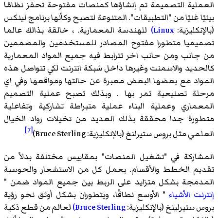
العملية التصميمة تم إنشاؤها كمنصات مفتوحة تحفز نظامًا
بيئيًا غنيًا من "التطبيقات". المتنوعة لتصبح وكأنها برنامج لينكس
(بالإنكليزية:
Linux)
للهندسة المعمارية. ، خالقة بذالك عالما
تصميميا متطورا مفتوح المصادر للمستخدمين والمصممين
من جانب ومن حانب اخر تترابط فيه جميع المواد المعمارية
كالحديد والاسمنت وغيرها داخل شبكة انترنت لكي تتواصل هذه
المواد مع بعضها البعض معبرة عن حالتها ومواقعها وفي اي
مرحلة تصنيعية تمر بها . وبذلك تصبح عملية التصميم
المعماري وعملية البناء عملية متبراطة تشاركية وتفاعلية
متطورة جدا محققة بذلك العديد من تخيلات رواد الخيال
[7]
العلمي مثل بروس ستيرلنغ (بالإنكليزية: Bruce Sterling)
المشاركة في "تشغيل المنصات" بمقاييس مختلفة بدلاً من
تقديم الخطط والأقسام. يعمل كل من الاستشعار والحوسبة
المدمجة بشكل متزايد على الربط بين جميع المواد ضمن "
إنترنت الأشياء
" الأوسع نطاقًا، ويتطوران بشكل أوثق نحو رؤية
بروس ستيرلينغ (بالإنكليزية:
Bruce Sterling)
لعالم من قطع ذكية