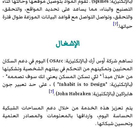
(بالإنكليزية: Spimes) . تقوم المواد بتوصيل موقعها وحالتها أثناء
التصنيع والبناء، مما يساعد على تحديد المواقع، والتحقق،
والتحقق، وتواصل التواصل مع قواعد البيانات الموزعة طوال فترة
[7]
حياتها.
الإشغال
تساهم شركة أوس أرك (بالإنكليزية: OSArc ) اليوم في دعم السكان
المحليين وتمكينهم من التحكم في بيئتهم الشخصية وتشكيلها
من خلال مبدأ " لكي تسكن المسكن يعني انك سوف تصممه" -
(بالإنكليزية: "Inhabit is to Design" ) ، على حد تعبير جون
[7]
هابراكين (بالإنكليزية: John Habraken) .
يتم تعزيز هذه الخدمة من خلال دعم المساحات الشبكية
الحساسة اليوم، واردافها بالمعلومات والمصادر العلمية
وتحسين شبكاتها .