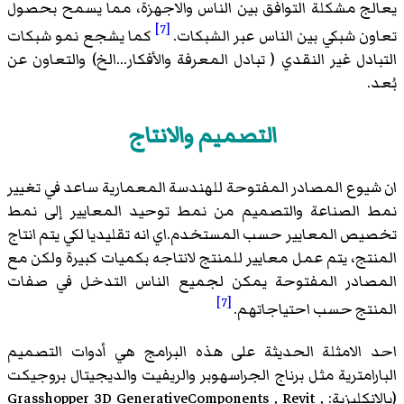
يعالج مشكلة التوافق بين الناس والاجهزة، مما يسمح بحصول
[7]
تعاون شبكي بين الناس عبر الشبكات.
كما يشجع نمو شبكات
التبادل غير النقدي ( تبادل المعرفة والأفكار...الخ) والتعاون عن
بُعد.
التصميم والانتاج
ان شيوع المصادر المفتوحة للهندسة المعمارية ساعد في تغيير
نمط الصناعة والتصميم من نمط توحيد المعايير إلى نمط
تخصيص المعايير حسب المستخدم.اي انه تقليديا لكي يتم انتاج
المنتج، يتم عمل معايير للمنتج لانتاجه بكميات كبيرة ولكن مع
المصادر المفتوحة يمكن لجميع الناس التدخل في صفات
[7]
المنتج حسب احتياجاتهم.
احد الامثلة الحديثة على هذه البرامج هي أدوات التصميم
البارامترية مثل برناج الجراسهوبر والريفيت والديجيتال بروجيكت
(بالإنكليزية: Grasshopper 3D GenerativeComponents , Revit ,