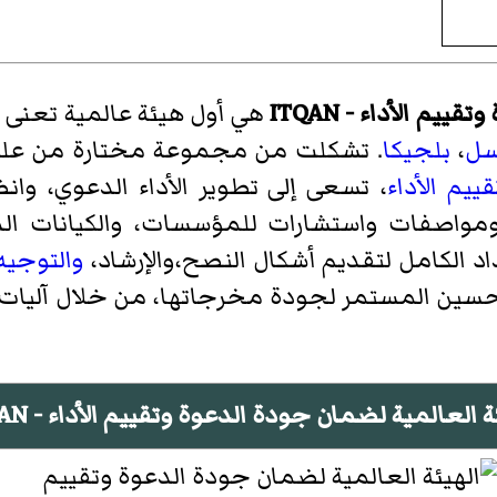
م الأداء - ITQAN
هي أول هيئة عالمية تعنى 
سل
،
بلجيكا
. تشكلت من مجموعة مختارة من عل
قييم الأداء
، تسعى إلى تطوير الأداء الدعوي، و
مواصفات واستشارات للمؤسسات، والكيانات الد
 الكامل لتقديم أشكال النصح،والإرشاد،
والتوجيه
سين المستمر لجودة مخرجاتها، من خلال آليات م
ة العالمية لضمان جودة الدعوة وتقييم الأداء - ITQAN