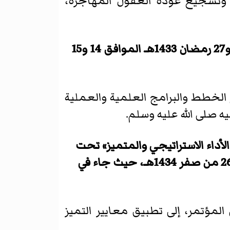
، وتشجيع عودة العقول المهاجرة،
في 26 و27 رمضان 1433هـ الموافق 14 و15
 الخطط والبرامج العلمية والعملية
ه صلى الله عليه وسلم.
لأداء الاستراتيجي والمتميز» تحت
شعار: «تجارب وتطبيقات متميزة»، في الفترة من 7 إلى 9 يناير 2013 الموافق 25 إلى 26 من صفر 1434هـ، حيث جاء في
لمؤتمر، إلى تطبيق معايير التميز