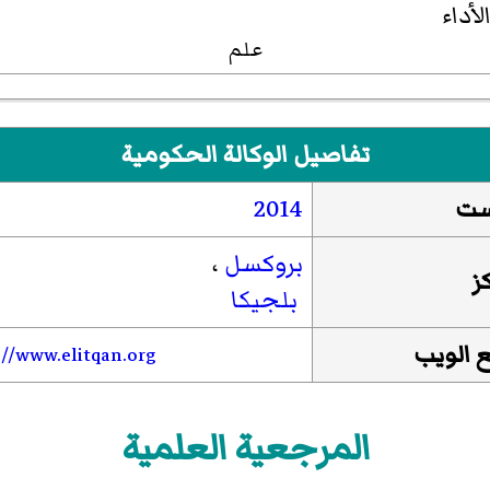
علم
تفاصيل الوكالة الحكومية
ست
2014
بروكسل
،
ز
بلجيكا
 الويب
://www.elitqan.org
المرجعية العلمية