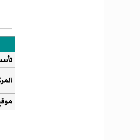
تأس
المرك
موقع