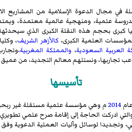
 في مجال الدعوة الإسلامية من المشاريع الا
دروسة علمية، ومنهجية عالمية معتمدة، ويمتد 
ميا كبرى بحجم هذه النقلة الكبرى الذي سيحدثها
المؤسسات العلمية الكبرى،
كالأزهر الشريف
، وكلي
ة العربية السعودية
،
والمملكة المغربية
،وتجارب
عب تجاربها، ونستلهم معالم التجديد، من عميق فه
تأسيسها
ام
2014
م وهي مؤسسة علمية مستقلة غير ربحية
التي ادركت الحاجة إلى إقامة صرح علمي تطويري 
جديدا لوسائل وآليات العملية الدعوية وفق الم