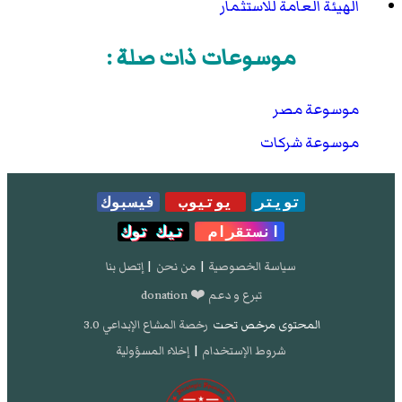
الهيئة العامة للاستثمار
قائما بأعمال الرئيس التنفيذي للهيئة العامة للاستثمار"
.
www.miic.gov.eg
. مؤرشف من
الأصل
في 13 ديسمبر
.
2019
موسوعات ذات صلة :
اليوم السابع - رئيس الوزراء يصدر قراراً بتعيين محسن
عادل رئيساً تنفيذياً لهيئة الاستثمار
- تصفح:
نسخة
موسوعة مصر
محفوظة
23 فبراير 2020 على موقع واي باك مشين.
موسوعة شركات
تويتر
يوتيوب
فيسبوك
انستقرام
تيك توك
سياسة الخصوصية
|
من نحن
|
إتصل بنا
تبرع و دعم ❤️ donation
المحتوى مرخص تحت
رخصة المشاع الإبداعي 3.0
شروط الإستخدام
|
إخلاء المسؤولية