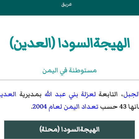
عريق
الهيجةالسودا (العدين)
مستوطنة في اليمن
الجبل
، التابعة
لعزلة بني عبد الله
بمديرية
العدي
4 حسب
تعداد اليمن لعام 2004
.
الهيجةالسودا (محلة)