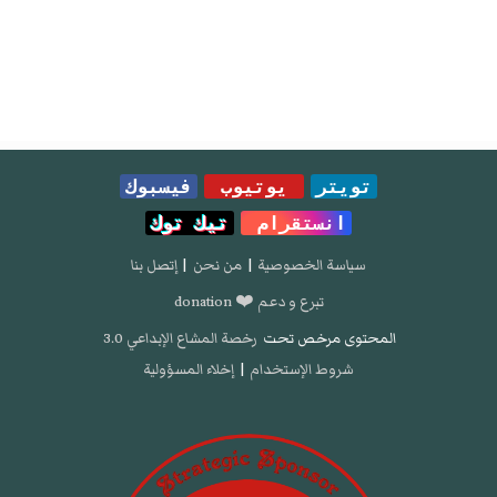
تويتر
يوتيوب
فيسبوك
انستقرام
تيك توك
سياسة الخصوصية
|
من نحن
|
إتصل بنا
تبرع و دعم ❤️ donation
المحتوى مرخص تحت
رخصة المشاع الإبداعي 3.0
شروط الإستخدام
|
إخلاء المسؤولية