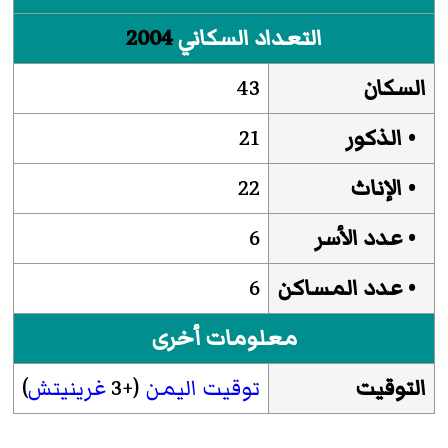
التعداد السكاني
2004
السكان
43
• الذكور
21
• الإناث
22
• عدد الأسر
6
• عدد المساكن
6
معلومات أخرى
التوقيت
توقيت اليمن
(+3
غرينيتش
)