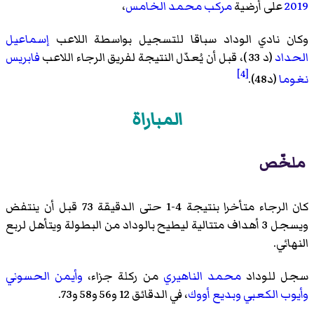
2019
على أرضية
مركب محمد الخامس
،
وكان نادي الوداد سباقا للتسجيل بواسطة اللاعب
إسماعيل
الحداد
(د 33 )، قبل أن يُعدّل النتيجة لفريق الرجاء اللاعب
فابريس
[4]
نغوما
(د48).
المباراة
ملخّص
كان الرجاء متأخرا بنتيجة 4-1 حتى الدقيقة 73 قبل أن ينتفض
ويسجل 3 أهداف متتالية ليطيح بالوداد من البطولة ويتأهل لربع
النهائي.
سجل للوداد
محمد الناهيري
من ركلة جزاء،
وأيمن الحسوني
وأيوب الكعبي
وبديع أووك
، في الدقائق 12 و56 و58 و73.