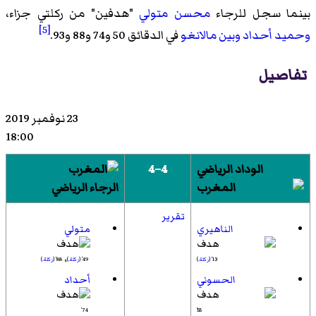
بينما سجل للرجاء
محسن متولي
"هدفين" من ركلتي جزاء،
[5]
وحميد أحداد
وبين مالانغو
في الدقائق 50 و74 و88 و93.
تفاصيل
23 نوفمبر 2019
18:00
الوداد الرياضي
4–4
الرجاء الرياضي
تقرير
الناهيري
متولي
،
13' (
ركلة.
)
49' (
ركلة.
)
88' (
ركلة.
)
الحسوني
أحداد
74'
55'