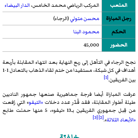
الملعب
المركب الرياضي محمد الخامس،
الدار البيضاء
رجل المباراة
محسن متولي
(الرجاء)
الحكم
محمود البنا
الحضور
45,000
نجح الرجاء في التأهل إلى ربع النهاية بعد انتهاء المقابلة بأربعة
أهداف في كل شبكة، مستفيدا من ختم لقاء الذهاب بالتعادل 1-1
[1]
بين الفريقين.
عرفت المباراة أيضا فرجة جماهيرية صنعها جمهور الناديين
طيلة أطوار المقابلة، فقد قُدّر عدد دخلات
«التيفو
» التي رُفعت
من قِبل جمهوري الفريقين بـ13 «تيفو»، 5 منها حملت طابع
[3]
[2]
«الأبعاد الثلاثة
».
خلفيّة