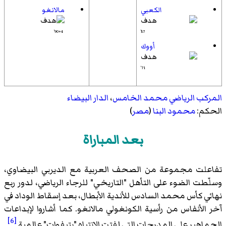
الكعبي
مالانغو
90+4'
57'
أووك
71'
المركب الرياضي محمد الخامس
،
الدار البيضاء
الحكم:
محمود البنا
(
مصر
)
بعد المباراة
تفاعلت مجموعة من الصحف العربية مع الديربي البيضاوي،
وسلّطت الضوء على التأهل "التاريخي" للرجاء الرياضي، لدور ربع
نهائي كأس محمد السادس للأندية الأبطال، بعد إسقاط الوداد في
آخر الأنفاس من رأسية الكونغولي مالانغو. كما أشاروا لإبداعات
[6]
الجماهير على المدرجات التي لفتت الانتباه "بتيفوات" عالمية.