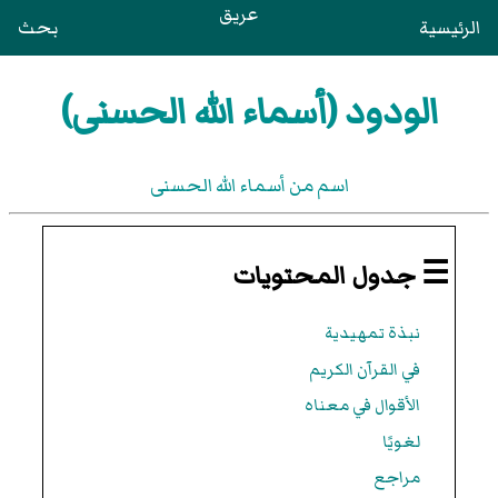
عريق
الرئيسية
بحث
الودود (أسماء الله الحسنى)
اسم من أسماء الله الحسنى
☰ جدول المحتويات
نبذة تمهيدية
في القرآن الكريم
الأقوال في معناه
لغويًا
مراجع