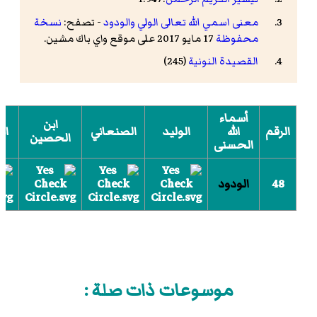
معنى اسمي الله تعالى الولي والودود
- تصفح:
نسخة
محفوظة
17 مايو 2017 على موقع واي باك مشين.
القصيدة النونية
(245)
أسماء
ابن
الرقم
الله
الوليد
الصنعاني
اب
الحصين
الحسنى
48
الودود
موسوعات ذات صلة :