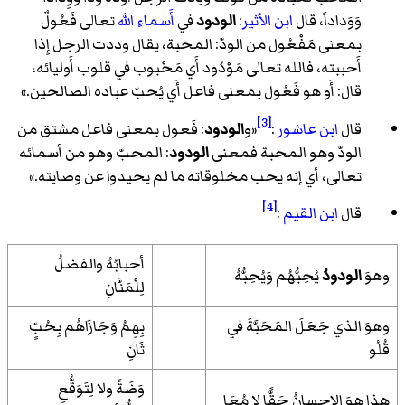
وَوَداداً، قال
ابن الأثير
:
الودود
في
أَسماءِ الله
تعالى فَعُولٌ
بمعنى مَفْعُول من الودّ: المحبة، يقال وددت الرجل إِذا
أَحببته، فالله تعالى مَوْدُود أَي مَحْبوب في قلوب أَوليائه،
قال: أَو هو فَعُول بمعنى فاعل أَي يُحبّ عباده الصالحين.
»
[3]
قال
ابن عاشور
:
«
و
الودود
: فَعول بمعنى فاعل مشتق من
الودّ وهو المحبة فمعنى
الودود
: المحبّ وهو من أسمائه
تعالى، أي إنه يحب مخلوقاته ما لم يحيدوا عن وصايته.
»
[4]
قال
ابن القيم
:
أحبابُهُ والفضلُ
وهوَ
الودودُ
يُحِبُّهُم وَيُحِبُّهُ
لِلْمَنَّانِ
وهوَ الذي جَعَلَ المَحَبَّةَ في
بِهِمُ وَجَازَاهُم بِحُبٍّ
قُلُو
ثَانِ
وَضَةً ولا لِتَوَقُّعِ
هذا هوَ الإحسانُ حَقًّا لا مُعَا