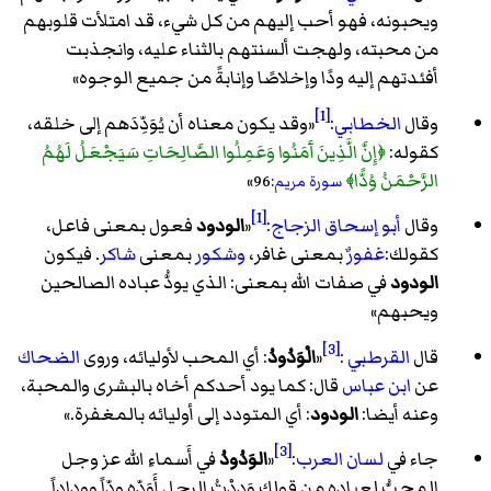
ويحبونه، فهو أحب إليهم من كل شيء، قد امتلأت قلوبهم
من محبته، ولهجت ألسنتهم بالثناء عليه، وانجذبت
أفئدتهم إليه ودًا وإخلاصًا وإنابةً من جميع الوجوه
»
[1]
وقال
الخطابي
:
«
وقد يكون معناه أن يُوَدِّدَهم إلى خلقه،
كقوله:
﴿إِنَّ الَّذِينَ آَمَنُوا وَعَمِلُوا الصَّالِحَاتِ سَيَجْعَلُ لَهُمُ
الرَّحْمَنُ وُدًّا﴾
»
سورة مريم
:96
[1]
وقال
أبو إسحاق الزجاج
:
«
الودود
فعول بمعنى فاعل،
كقولك:
غفورٌ
بمعنى غافر،
وشكور
بمعنى
شاكر
. فيكون
الودود
في صفات الله بمعنى: الذي يودُّ عباده الصالحين
ويحبهم
»
[3]
قال
القرطبي
:
«
الْوَدُودُ
: أي المحب لأوليائه، وروى
الضحاك
عن
ابن عباس
قال: كما يود أحدكم أخاه بالبشرى والمحبة،
وعنه أيضا:
الودود
: أي المتودد إلى أوليائه بالمغفرة.
»
[3]
جاء في
لسان العرب
:
«
الوَدُودُ
في أَسماءِ الله عز وجل
المحبُّ لعباده من قولك وَدِدْتُ الرجل أَوَدّه ودّاً ووِداداً