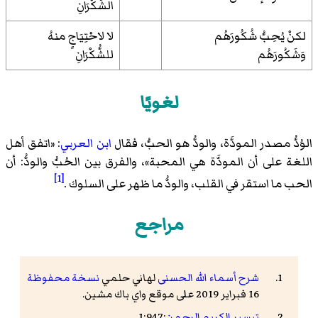
الشُّكْرَانِ
لكنْ يُحِبُّ شُكُورَهُم
لا لاحْتِيَاجٍ منهُ
وَشَكُورَهُم
للشُّكْرَانِ
لغويًا
الوُدُّ مصدر المودَّة، والودُّ هو الحبُّ، فقال
ابن العربي
: «
اتفق أهل
اللغة على أن المودَّة هي المحبة
»، والفرق بين الحُبُّ والودُّ: أن
[1]
الحب ما استقر في القلب، والودُّ ما ظهر على السلوك .
مراجع
شرح أسماء الله الحسنى
لهاني حلمي
نسخة محفوظة
16 فبراير 2019 على موقع واي باك مشين.
تيسير الكريم الرحمن
:1:947