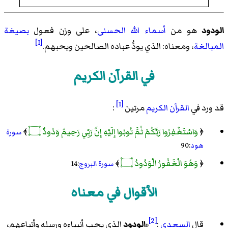
الودود
هو من
أسماء الله الحسنى
، على وزن فعول
بصيغة
[1]
المبالغة
، ومعناه: الذي يودُّ عباده الصالحين ويحبهم.
في القرآن الكريم
[1]
قد ورد في
القرآن الكريم
مرتين
:
﴿
وَاسْتَغْفِرُوا رَبَّكُمْ ثُمَّ تُوبُوا إِلَيْهِ إِنَّ رَبِّي رَحِيمٌ وَدُودٌ ۝
﴾
سورة
هود
:90
﴿
وَهُوَ الْغَفُورُ الْوَدُودُ ۝
﴾
سورة البروج
:14
الأقوال في معناه
[2]
قال
السعدي
:
«
الودود
الذي يحب أنبياءه ورسله وأتباعهم،