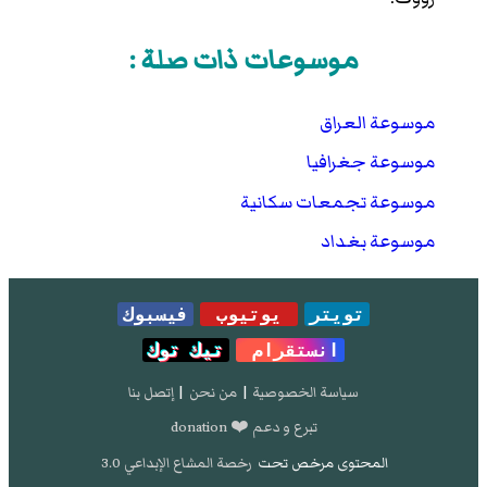
موسوعات ذات صلة :
موسوعة العراق
موسوعة جغرافيا
موسوعة تجمعات سكانية
موسوعة بغداد
تويتر
يوتيوب
فيسبوك
انستقرام
تيك توك
سياسة الخصوصية
|
من نحن
|
إتصل بنا
تبرع و دعم ❤️ donation
المحتوى مرخص تحت
رخصة المشاع الإبداعي 3.0