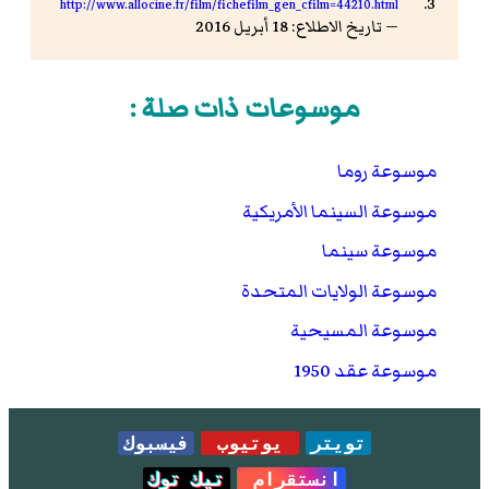
http://www.allocine.fr/film/fichefilm_gen_cfilm=44210.html
— تاريخ الاطلاع: 18 أبريل 2016
موسوعات ذات صلة :
موسوعة روما
موسوعة السينما الأمريكية
موسوعة سينما
موسوعة الولايات المتحدة
موسوعة المسيحية
موسوعة عقد 1950
تويتر
يوتيوب
فيسبوك
انستقرام
تيك توك