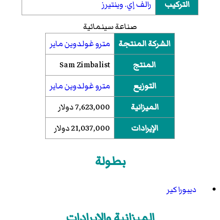
التركيب
رالف إي. وينتيرز
صناعة سينمائية
الشركة المنتجة
مترو غولدوين ماير
المنتج
Sam Zimbalist
التوزيع
مترو غولدوين ماير
الميزانية
7,623,000 دولار
الإيرادات
21,037,000 دولار
بطولة
ديبورا كير
الميزانية والإيرادات