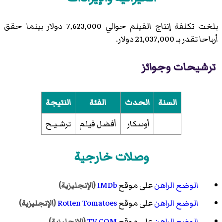
بلغت تكلفة إنتاج الفيلم حوالي 7,623,000 دولار بينما حقق
أرباحا تقدر بـ 21,037,000 دولار.
ترشيحات وجوائز
السنة
الحدث
الفئة
النتيجة
أوسكار
أفضل فيلم
ترشـيـح
وصلات خارجية
الوضع الراهن
على موقع
IMDb
(الإنجليزية)
الوضع الراهن
على موقع
Rotten Tomatoes
(الإنجليزية)
الوضع الراهن
على موقع
TV.COM
(الإنجليزية)