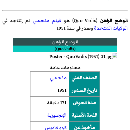
الوضع الراهن
(
Quo Vadis
)‏ هو
فيلم ملحمي
تم إنتاجه في
الولايات المتحدة
وصدر في سنة 1951.
الوضع الراهن
(
Quo Vadis
)‏
معلومات عامة
الصنف الفني
ملحمي
تاريخ الصدور
1951
مدة العرض
171 دقيقة
اللغة الأصلية
الإنجليزية
مأخوذ عن
كوو فاديس