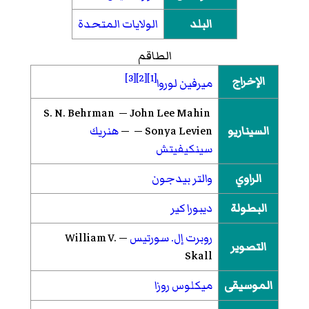
البلد
الولايات المتحدة
الطاقم
[3]
[2]
[1]
الإخراج
ميرفين لوروا
S. N. Behrman — John Lee Mahin
السيناريو
— Sonya Levien —
هنريك
سينكيفيتش
الراوي
والتر بيدجون
البطولة
ديبورا كير
روبرت إل. سورتيس
— William V.
التصوير
Skall
الموسيقى
ميكلوس روزا