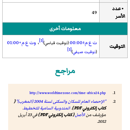
• عدد
49
الأسر
معلومات أخرى
[1]
ت ع م±00:00
،
وت ع م+01:00
(توقيت قياسي)
التوقيت
[1]
(
توقيت صيفي
)
مراجع
http://www.worldtimezone.com/time-africa24.php
"الإحصاء العام للسكان والسكنى لسنة 2004 (المغرب)"
(
كتاب إلكتروني PDF )
.
المندوبية السامية للتخطيط
.
مؤرشف من
الأصل
( كتاب إلكتروني PDF )
في 23 أبريل
2012.