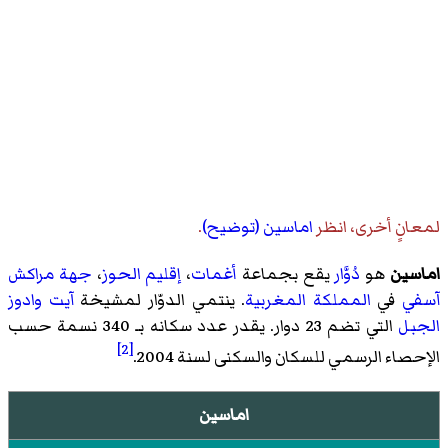
لمعانٍ أخرى، انظر
اماسين (توضيح)
.
اماسين
هو
دُوَّار
يقع بجماعة
أغمات
،
إقليم الحوز
،
جهة مراكش
آسفي
في
المملكة المغربية
. ينتمي الدوّار لمشيخة
آيت وادوز
الجبل
التي تضم 23 دوار. يقدر عدد سكانه بـ 340 نسمة حسب
[2]
الإحصاء الرسمي للسكان والسكنى لسنة 2004.
اماسين