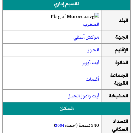
تقسيم إداري
البلد
المغرب
الجهة
مراكش آسفي
الإقليم
الحوز
الدائرة
آيت أورير
الجماعة
أغمات
القروية
المشيخة
آيت وادوز الجبل
السكان
التعداد
340 نسمة
(إحصاء
2004
)
السكاني